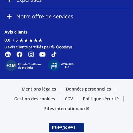
Notre offre de services
Avis clients
★
★
★
★
★
★
★
★
★
★
0.0
/ 5
0 avis clients certifiés par
Mentions légales
Données personnelles
Gestion des cookies
CGV
Politique sécurité
Sites internationaux
open_in_new