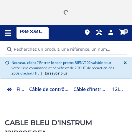
place
handyman
person
shopping_cart
0
G
×
Nouveau client ? Entrez le code promo BIENV202 valable pour
info
votre 1ère commande et bénéficiez de 20€ HT de réduction dès
200€ d'achat HT.
|
En savoir plus
Fils et Câbles
Câble de contrôle, manutention et instrumentation
Câble d'instrumentation et de compensation
12IP09EGFABETGL
CABLE BLEU D'INSTRUM