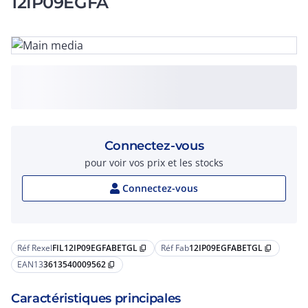
12IP09EGFA
Connectez-vous
pour voir vos prix et les stocks
Connectez-vous
Réf Rexel
FIL12IP09EGFABETGL
Réf Fab
12IP09EGFABETGL
content_copy
content_copy
EAN13
3613540009562
content_copy
Caractéristiques principales