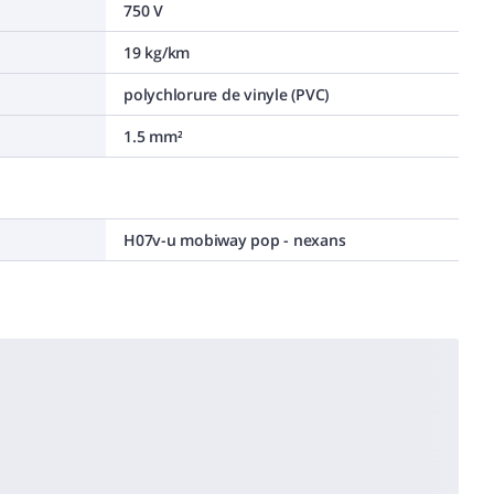
750 V
19 kg/km
polychlorure de vinyle (PVC)
1.5 mm²
H07v-u mobiway pop - nexans