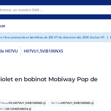
que
tre 1ère commande et bénéficiez de 20€ HT de réduction dès 200€ d'achat HT.
|
E
gide H07VU
H07VU1,5VIB100NXS
violet en bobinot Mobiway Pop de
f Rexel
FILH07VU1,5VIB100NXS
Réf Fab
H07VU1,5VIB100NXS
content_copy
content_copy
N13
3613540038654
content_copy