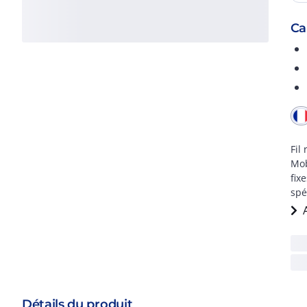
Ca
Fil
Mob
fix
spé
Détails du produit