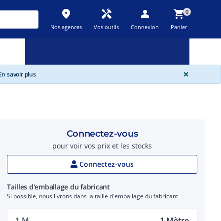
place
handyman
person
shopping_cart
0
Nos agences
Vos outils
Connexion
Panier
Nouveau
Promos
Destockage
feedback
local_offer
new_releases
GLOBA
×
n savoir plus
Connectez-vous
pour voir vos prix et les stocks
Connectez-vous
Tailles d'emballage du fabricant
Si possible, nous livrons dans la taille d'emballage du fabricant
1 M.
1 Mètre