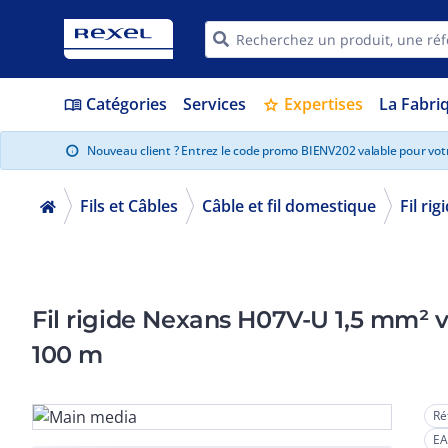
Catégories
Services
Expertises
La Fabri
menu_book
star
Nouveau client ? Entrez le code promo BIENV202 valable pour vo
info
Fils et Câbles
Câble et fil domestique
Fil ri
Fil rigide Nexans H07V-U 1,5 mm² 
100 m
Ré
EA