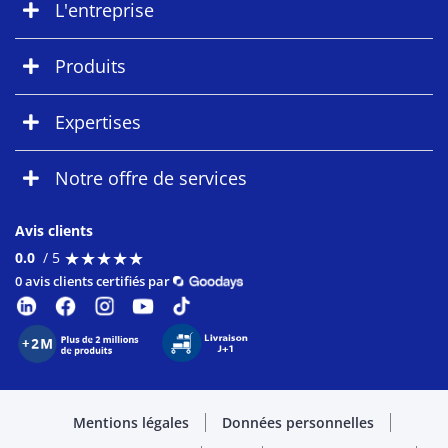
L'entreprise
Produits
Expertises
Notre offre de services
Avis clients
★
★
★
★
★
★
★
★
★
★
0.0
/ 5
0 avis clients certifiés par
Mentions légales
Données personnelles