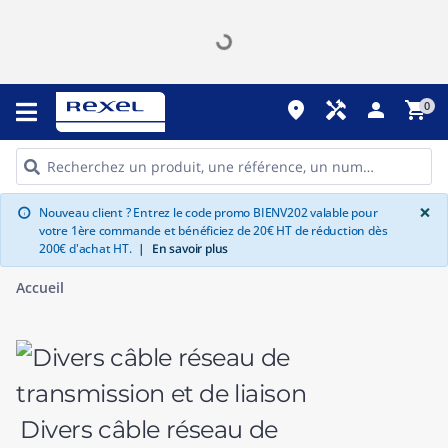
place
handyman
person
shopping_cart
0
G
×
Nouveau client ? Entrez le code promo BIENV202 valable pour
info
votre 1ère commande et bénéficiez de 20€ HT de réduction dès
200€ d'achat HT.
|
En savoir plus
Accueil
Divers câble réseau de