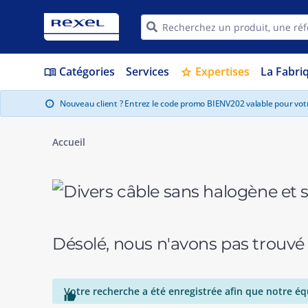
Catégories
Services
Expertises
La Fabri
menu_book
star
Nouveau client ? Entrez le code promo BIENV202 valable pour vo
info
Accueil
Désolé, nous n'avons pas trouvé
Votre recherche a été enregistrée afin que notre éq
