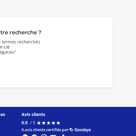
re recherche ?
es termes recherchés
t-clé
égories"
ces
Avis clients
★
★
★
★
★
★
★
★
★
★
0.0
/ 5
0 avis clients certifiés par