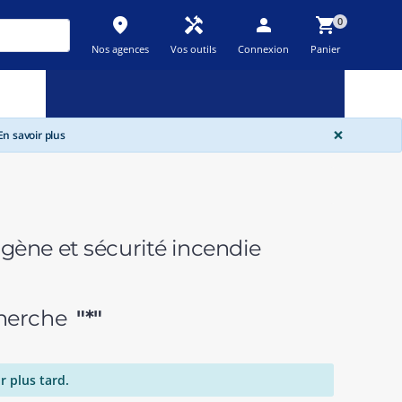
place
handyman
person
shopping_cart
0
Nos agences
Vos outils
Connexion
Panier
Nouveau
Promos
Destockage
feedback
local_offer
new_releases
GLOBA
×
n savoir plus
gène et sécurité incendie
echerche
"*"
r plus tard.