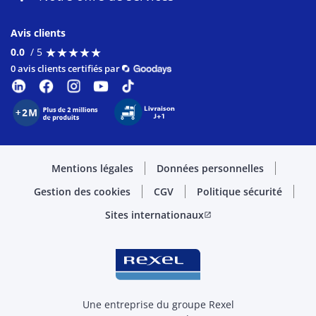
Avis clients
★
★
★
★
★
★
★
★
★
★
0.0
/ 5
0 avis clients certifiés par
Mentions légales
Données personnelles
Gestion des cookies
CGV
Politique sécurité
Sites internationaux
open_in_new
Une entreprise du groupe Rexel