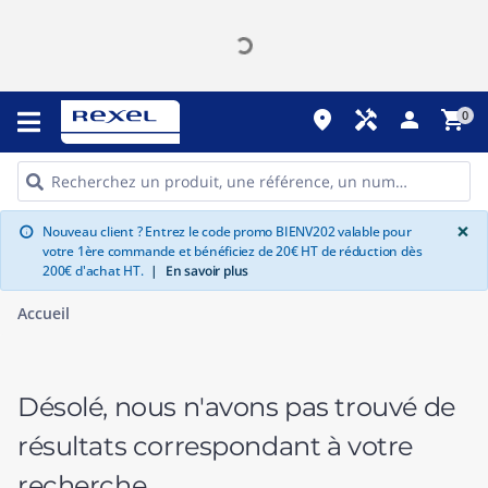
place
handyman
person
shopping_cart
0
G
×
Nouveau client ? Entrez le code promo BIENV202 valable pour
info
votre 1ère commande et bénéficiez de 20€ HT de réduction dès
200€ d'achat HT.
|
En savoir plus
Accueil
Désolé, nous n'avons pas trouvé de
résultats correspondant à votre
recherche