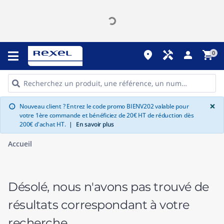
place
handyman
person
shopping_cart
0
G
×
Nouveau client ? Entrez le code promo BIENV202 valable pour
info
votre 1ère commande et bénéficiez de 20€ HT de réduction dès
200€ d'achat HT.
|
En savoir plus
Accueil
Désolé, nous n'avons pas trouvé de
résultats correspondant à votre
recherche