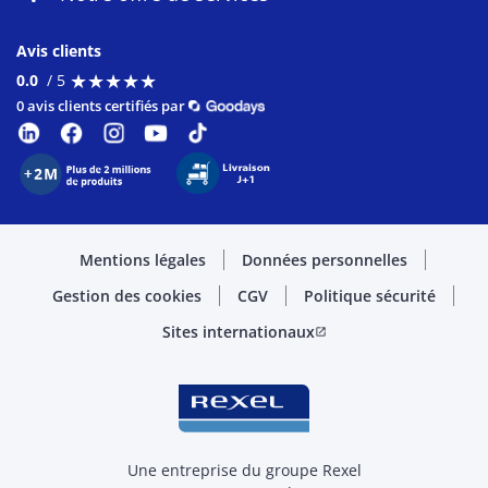
Avis clients
★
★
★
★
★
★
★
★
★
★
0.0
/ 5
0 avis clients certifiés par
Mentions légales
Données personnelles
Gestion des cookies
CGV
Politique sécurité
Sites internationaux
open_in_new
Une entreprise du groupe Rexel