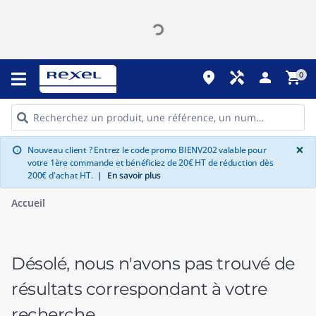
place
handyman
person
shopping_cart
0
G
×
Nouveau client ? Entrez le code promo BIENV202 valable pour
info
votre 1ère commande et bénéficiez de 20€ HT de réduction dès
200€ d'achat HT.
|
En savoir plus
Accueil
Désolé, nous n'avons pas trouvé de
résultats correspondant à votre
recherche