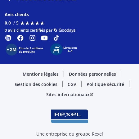
Avis clients
★
★
★
★
★
★
★
★
★
★
0.0
/ 5
0 avis clients certifiés par
Mentions légales
Données personnelles
Gestion des cookies
CGV
Politique sécurité
Sites internationaux
open_in_new
Une entreprise du groupe Rexel