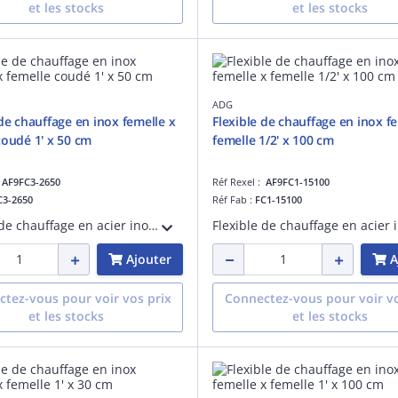
et les stocks
et les stocks
ADG
 de chauffage en inox femelle x
Flexible de chauffage en inox f
coudé 1' x 50 cm
femelle 1/2' x 100 cm
:
AF9FC3-2650
Réf Rexel :
AF9FC1-15100
C3-2650
Réf Fab :
FC1-15100
Flexible de chauffage en acier inoxydable - PN 10 - fourni avec une patte d'accroche - femelle x femelle coudé 1' - longueur de 50 cm
Ajouter
A
tez-vous pour voir vos prix
Connectez-vous pour voir vo
et les stocks
et les stocks