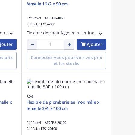
femelle 1'1/2 x 50 cm
Réf Rexel :
AF9FC1-4050
Réf Fab :
FC1-4050
Flexible de chauffage en acier inoxydable - PN 10 - fourni avec une patte d'accroche - femelle x femelle 1'1/2 - longueur de 100 cm
Flexible de chauffage en acier inoxydable - PN 10 - fourni avec une patte d'accroche - femelle x femelle 1'1/2 - longueur de 50 cm
jouter
Ajouter
s prix
Connectez-vous pour voir vos prix
et les stocks
ADG
melle x
Flexible de plomberie en inox mâle x
femelle 3/4' x 100 cm
Réf Rexel :
AF9FP2-20100
Réf Fab :
FP2-20100