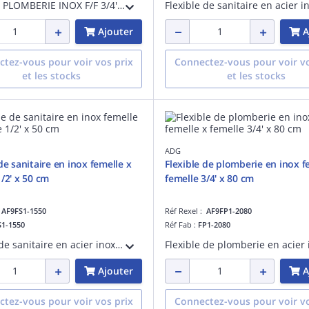
FLEXIBLE PLOMBERIE INOX F/F 3/4' X 100 CM
Ajouter
A
tez-vous pour voir vos prix
Connectez-vous pour voir vo
et les stocks
et les stocks
ADG
de sanitaire en inox femelle x
Flexible de plomberie en inox f
1/2' x 50 cm
femelle 3/4' x 80 cm
:
AF9FS1-1550
Réf Rexel :
AF9FP1-2080
S1-1550
Réf Fab :
FP1-2080
Flexible de sanitaire en acier inoxydable - PN 8 - fourni avec une patte d'accroche - femelle x femelle 1/2' - longueur de 50 cm
Ajouter
A
tez-vous pour voir vos prix
Connectez-vous pour voir vo