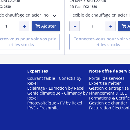
:
AF9FC2-2630
Réf Rexel :
AF9FC2-1550
C2-2630
Réf Fab :
FC2-1550
Flexible de chauffage en acier inoxydable - PN 10 - fourni avec une patte d'accroche - mâle x femelle 1' - longueur de 30 cm
Ajouter
A
tez-vous pour voir vos prix
Connectez-vous pour voir vo
et les stocks
et les stocks
Expertises
Notre offre de servi
Courant faible - Conectis by
Portail de services
Rexel
Expertise métier
Eclairage - Lumotion by Rexel
Gestion d'entreprise
Genie climatique - Climancy by
Financement & CEE
Rexel
Formations & Certific
Photovoltaïque - PV by Rexel
Gestion de chantier
IRVE - Freshmile
Facturation Electron