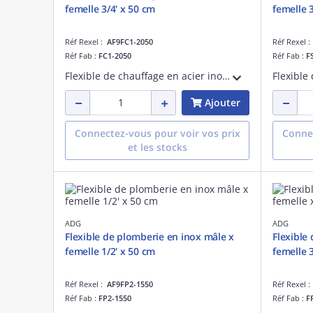
femelle 3/4' x 50 cm
femelle 
Réf Rexel :
AF9FC1-2050
Réf Rexel 
Réf Fab :
FC1-2050
Réf Fab :
F
Flexible de chauffage en acier inoxydable - PN 10 - fourni avec une patte d'accroche - femelle x femelle 3/4' - longueur de 50 cm
Ajouter
Connectez-vous pour voir vos prix
Connec
et les stocks
ADG
ADG
Flexible de plomberie en inox mâle x
Flexible
femelle 1/2' x 50 cm
femelle 
Réf Rexel :
AF9FP2-1550
Réf Rexel 
Réf Fab :
FP2-1550
Réf Fab :
F