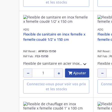
et les stocks
ADG
ADG
Flexible de sanitaire en inox femelle x
Flexible
femelle coudé 1/2' x 150 cm
femelle 
Réf Rexel :
AF9FS3-15150
Réf Rexel 
Réf Fab :
FS3-15150
Réf Fab :
F
Flexible de sanitaire en acier inoxydable - PN 8 - fourni avec une patte d'accroche - femelle x femelle coudé 1/2' - longueur de 100 cm
Ajouter
Connectez-vous pour voir vos prix
Connec
et les stocks