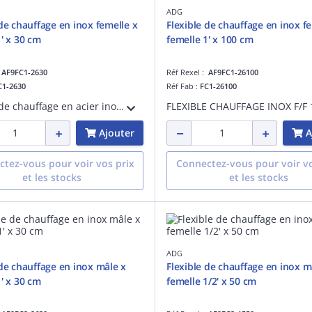
ADG
 de chauffage en inox femelle x
Flexible de chauffage en inox f
1' x 30 cm
femelle 1' x 100 cm
:
AF9FC1-2630
Réf Rexel :
AF9FC1-26100
C1-2630
Réf Fab :
FC1-26100
Flexible de chauffage en acier inoxydable - PN 10 - fourni avec une patte d'accroche - femelle x femelle 1' - longueur de 30 cm
Ajouter
A
tez-vous pour voir vos prix
Connectez-vous pour voir vo
et les stocks
et les stocks
ADG
 de chauffage en inox mâle x
Flexible de chauffage en inox m
1' x 30 cm
femelle 1/2' x 50 cm