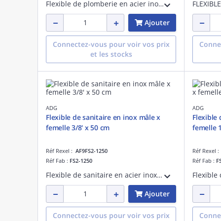
Flexible de plomberie en acier inoxydable - PN 10 - fourni avec une patte d'accroche - mâle x femelle 1/2' - longueur de 50 cm
Ajouter
Connectez-vous pour voir vos prix
Connec
et les stocks
ADG
ADG
Flexible de sanitaire en inox mâle x
Flexible 
femelle 3/8' x 50 cm
femelle 
Réf Rexel :
AF9FS2-1250
Réf Rexel 
Réf Fab :
FS2-1250
Réf Fab :
F
Flexible de sanitaire en acier inoxydable - PN 8 - fourni avec une patte d'accroche - mâle x femelle 3/8' - longueur de 50 cm
Ajouter
Connectez-vous pour voir vos prix
Connec