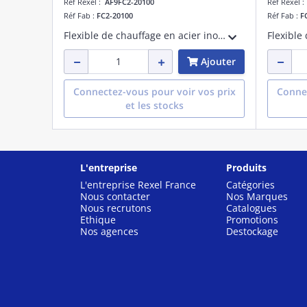
Réf Rexel :
AF9FC2-20100
Réf Rexel 
Réf Fab :
FC2-20100
Réf Fab :
F
Flexible de chauffage en acier inoxydable - PN 10 - fourni avec une patte d'accroche - mâle x femelle 3/4' - longueur de 100 cm
Ajouter
Connectez-vous pour voir vos prix
Connec
et les stocks
L'entreprise
Produits
L'entreprise Rexel France
Catégories
Nous contacter
Nos Marques
Nous recrutons
Catalogues
Ethique
Promotions
Nos agences
Destockage