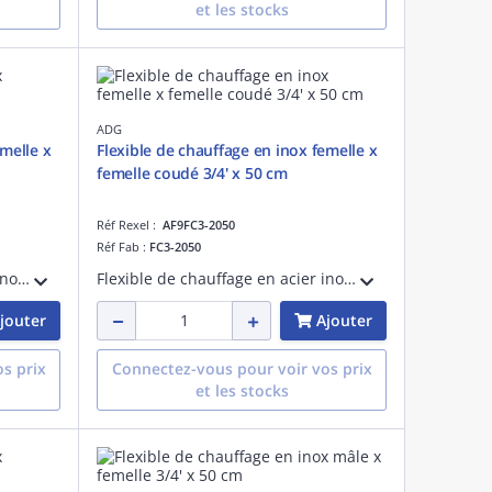
et les stocks
ADG
emelle x
Flexible de chauffage en inox femelle x
femelle coudé 3/4' x 50 cm
Réf Rexel :
AF9FC3-2050
Réf Fab :
FC3-2050
Flexible de chauffage en acier inoxydable - PN 10 - fourni avec une patte d'accroche - femelle x femelle 1/2' - longueur de 100 cm
Flexible de chauffage en acier inoxydable - PN 10 - fourni avec une patte d'accroche - femelle x femelle coudé 3/4' - longueur de 50 cm
jouter
Ajouter
s prix
Connectez-vous pour voir vos prix
et les stocks