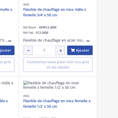
ADG
emelle x
Flexible de chauffage en inox mâle x
femelle 3/4' x 50 cm
Réf Rexel :
AF9FC2-2050
Réf Fab :
FC2-2050
FLEXIBLE CHAUFFAGE INOX F/F 1'X 100 CM
Flexible de chauffage en acier inoxydable - PN 10 - fourni avec une patte d'accroche - mâle x femelle 3/4' - longueur de 50 cm
jouter
Ajouter
s prix
Connectez-vous pour voir vos prix
et les stocks
ADG
âle x
Flexible de chauffage en inox femelle x
femelle 1/2' x 50 cm