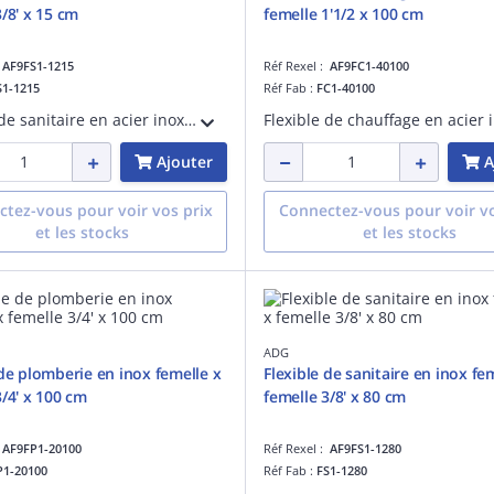
3/8' x 15 cm
femelle 1'1/2 x 100 cm
:
AF9FS1-1215
Réf Rexel :
AF9FC1-40100
S1-1215
Réf Fab :
FC1-40100
Flexible de sanitaire en acier inoxydable - PN 8 - fourni avec une patte d'accroche - femelle x femelle 3/8' - longueur de 15 cm
Ajouter
A
tez-vous pour voir vos prix
Connectez-vous pour voir vo
et les stocks
et les stocks
ADG
 de plomberie en inox femelle x
Flexible de sanitaire en inox fe
3/4' x 100 cm
femelle 3/8' x 80 cm
:
AF9FP1-20100
Réf Rexel :
AF9FS1-1280
P1-20100
Réf Fab :
FS1-1280