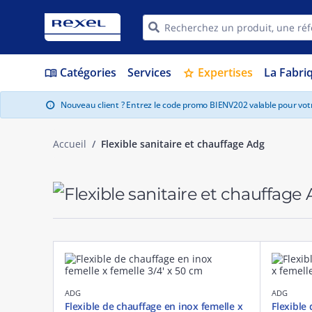
Catégories
Services
Expertises
La Fabri
menu_book
star
Nouveau client ? Entrez le code promo BIENV202 valable pour vo
info
Accueil
Flexible sanitaire et chauffage Adg
ADG
ADG
Flexible de chauffage en inox femelle x
Flexible 