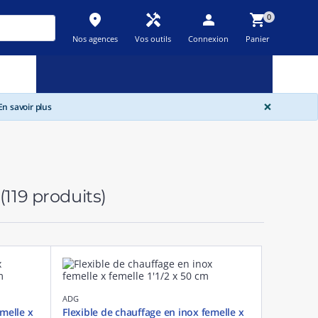
place
handyman
person
shopping_cart
0
Nos agences
Vos outils
Connexion
Panier
Nouveau
Promos
Destockage
feedback
local_offer
new_releases
GLOBA
×
n savoir plus
(119 produits)
ADG
emelle x
Flexible de chauffage en inox femelle x