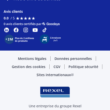
Avis clients
★
★
★
★
★
★
★
★
★
★
0.0
/ 5
0 avis clients certifiés par
Mentions légales
Données personnelles
Gestion des cookies
CGV
Politique sécurité
Sites internationaux
open_in_new
Une entreprise du groupe Rexel