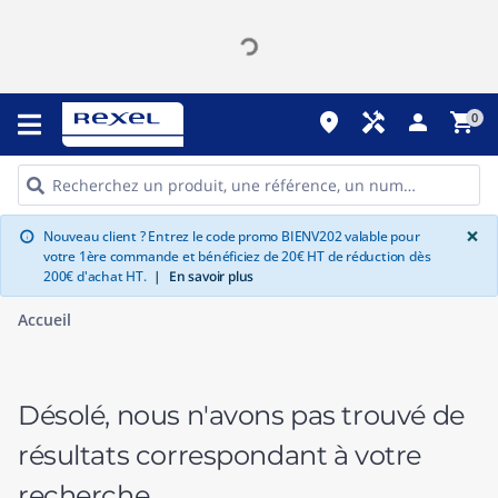
place
handyman
person
shopping_cart
0
G
×
Nouveau client ? Entrez le code promo BIENV202 valable pour
info
votre 1ère commande et bénéficiez de 20€ HT de réduction dès
200€ d'achat HT.
|
En savoir plus
Accueil
Désolé, nous n'avons pas trouvé de
résultats correspondant à votre
recherche