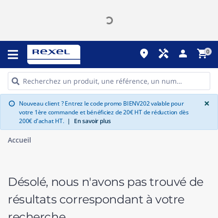
place
handyman
person
shopping_cart
0
G
×
Nouveau client ? Entrez le code promo BIENV202 valable pour
info
votre 1ère commande et bénéficiez de 20€ HT de réduction dès
200€ d'achat HT.
|
En savoir plus
Accueil
Désolé, nous n'avons pas trouvé de
résultats correspondant à votre
recherche