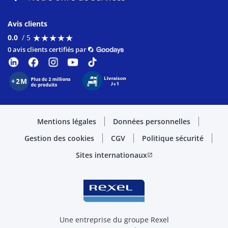
Avis clients
★
★
★
★
★
★
★
★
★
★
0.0
/ 5
0 avis clients certifiés par
Mentions légales
Données personnelles
Gestion des cookies
CGV
Politique sécurité
Sites internationaux
open_in_new
Une entreprise du groupe Rexel