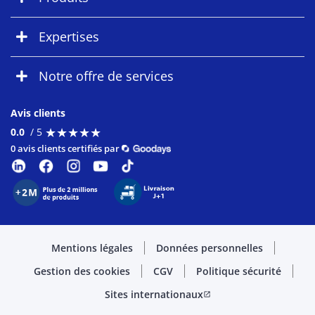
Expertises
Notre offre de services
Avis clients
★
★
★
★
★
★
★
★
★
★
0.0
/ 5
0 avis clients certifiés par
Mentions légales
Données personnelles
Gestion des cookies
CGV
Politique sécurité
Sites internationaux
open_in_new