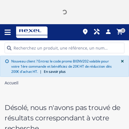
place
handyman
person
shopping_cart
0
G
×
Nouveau client ? Entrez le code promo BIENV202 valable pour
info
votre 1ère commande et bénéficiez de 20€ HT de réduction dès
200€ d'achat HT.
|
En savoir plus
Accueil
Désolé, nous n'avons pas trouvé de
résultats correspondant à votre
recherche