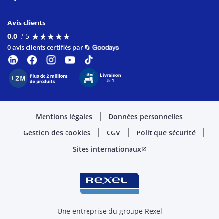
Avis clients
★
★
★
★
★
★
★
★
★
★
0.0
/ 5
0 avis clients certifiés par
Mentions légales
Données personnelles
Gestion des cookies
CGV
Politique sécurité
Sites internationaux
open_in_new
Une entreprise du groupe Rexel