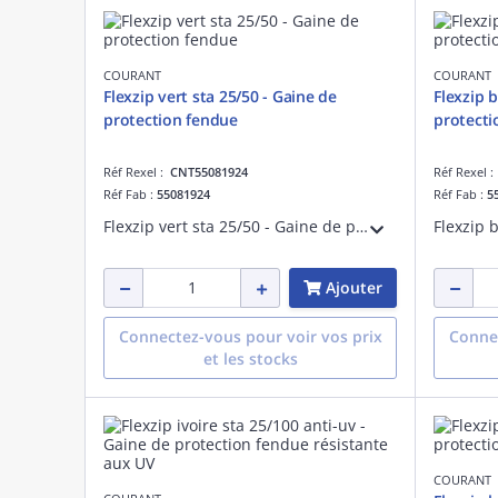
COURANT
COURANT
Flexzip vert sta 25/50 - Gaine de
Flexzip b
protection fendue
protecti
Réf Rexel :
CNT55081924
Réf Rexel 
Réf Fab :
55081924
Réf Fab :
5
Flexzip vert sta 25/50 - Gaine de protection fendue - Pose en montage apparent à l'intérieur des bâtiments - Non propagateur de la flamme - Fabriqué en France
Ajouter
Connectez-vous pour voir vos prix
Connec
et les stocks
COURANT