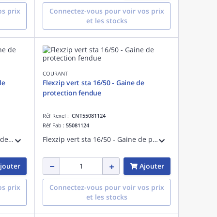
s prix
Connectez-vous pour voir vos prix
et les stocks
COURANT
de
Flexzip vert sta 16/50 - Gaine de
protection fendue
Réf Rexel :
CNT55081124
Réf Fab :
55081124
Flexzip bleu sta 25/100 - Gaine de protection fendue - Pose en montage apparent à l'intérieur des bâtiments - Non propagateur de la flamme - Fabriqué en France
Flexzip vert sta 16/50 - Gaine de protection fendue - Pose en montage apparent à l'intérieur des bâtiments - Non propagateur de la flamme - Fabriqué en France
jouter
Ajouter
s prix
Connectez-vous pour voir vos prix
et les stocks