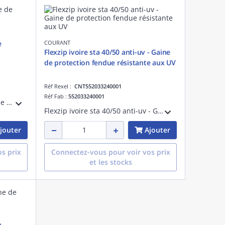
e
COURANT
Flexzip ivoire sta 40/50 anti-uv - Gaine
de protection fendue résistante aux UV
Réf Rexel :
CNT552033240001
Réf Fab :
552033240001
Flexzip bleu sta 32/50 - Gaine de protection fendue - Pose en montage apparent à l'intérieur des bâtiments - Non propagateur de la flamme - Fabriqué en France
Flexzip ivoire sta 40/50 anti-uv - Gaine de protection fendue résistante aux UV - Pose en montage apparent à l'extérieur des bâtiments - Non propagateur de la flamme - Fabriqué en France
jouter
Ajouter
s prix
Connectez-vous pour voir vos prix
et les stocks