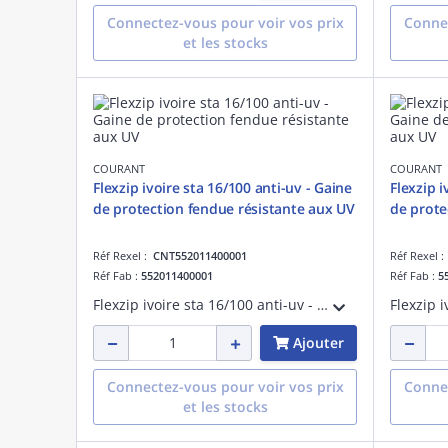
Connectez-vous pour voir vos prix
Connec
et les stocks
COURANT
COURANT
Flexzip ivoire sta 16/100 anti-uv - Gaine
Flexzip i
de protection fendue résistante aux UV
de prote
Réf Rexel :
CNT552011400001
Réf Rexel 
Réf Fab :
552011400001
Réf Fab :
5
Flexzip ivoire sta 16/100 anti-uv - Gaine de protection fendue résistante aux UV - Pose en montage apparent à l'extérieur des bâtiments - Non propagateur de la flamme - Fabriqué en France
Ajouter
Connectez-vous pour voir vos prix
Connec
et les stocks