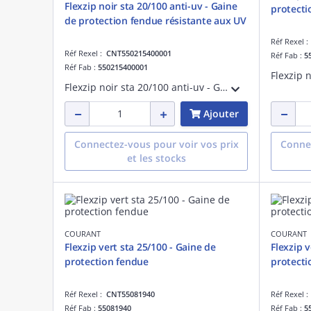
Flexzip noir sta 20/100 anti-uv - Gaine
protecti
de protection fendue résistante aux UV
Réf Rexel 
Réf Rexel :
CNT550215400001
Réf Fab :
5
Réf Fab :
550215400001
Flexzip noir sta 20/100 anti-uv - Gaine de protection fendue résistante aux UV - Pose en montage apparent à l'extérieur des bâtiments - Non propagateur de la flamme - Fabriqué en France
Ajouter
Connectez-vous pour voir vos prix
Connec
et les stocks
COURANT
COURANT
Flexzip vert sta 25/100 - Gaine de
Flexzip v
protection fendue
protecti
Réf Rexel :
CNT55081940
Réf Rexel 
Réf Fab :
55081940
Réf Fab :
5