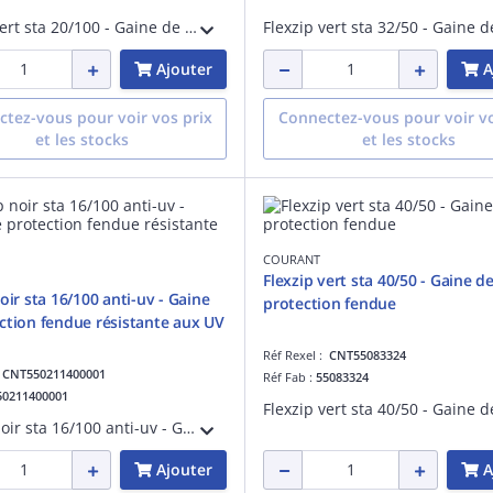
Flexzip vert sta 20/100 - Gaine de protection fendue - Pose en montage apparent à l'intérieur des bâtiments - Non propagateur de la flamme - Fabriqué en France
Ajouter
A
tez-vous pour voir vos prix
Connectez-vous pour voir vo
et les stocks
et les stocks
COURANT
Flexzip vert sta 40/50 - Gaine de
oir sta 16/100 anti-uv - Gaine
protection fendue
ction fendue résistante aux UV
Réf Rexel :
CNT55083324
:
CNT550211400001
Réf Fab :
55083324
50211400001
Flexzip noir sta 16/100 anti-uv - Gaine de protection fendue résistante aux UV - Pose en montage apparent à l'extérieur des bâtiments - Non propagateur de la flamme - Fabriqué en France
Ajouter
A