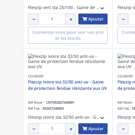
Flexzip vert sta 25/100 - Gaine de protection fendue - Pose en montage apparent à l'intérieur des bâtiments - Non propagateur de la flamme - Fabriqué en France
Ajouter
Connectez-vous pour voir vos prix
Connec
et les stocks
COURANT
COURANT
Flexzip ivoire sta 32/50 anti-uv - Gaine
Flexzip n
de protection fendue résistante aux UV
de prote
Réf Rexel :
CNT552027240001
Réf Rexel 
Réf Fab :
552027240001
Réf Fab :
5
Flexzip ivoire sta 32/50 anti-uv - Gaine de protection fendue résistante aux UV - Pose en montage apparent à l'extérieur des bâtiments - Non propagateur de la flamme - Fabriqué en France
Ajouter