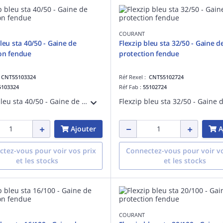
COURANT
leu sta 40/50 - Gaine de
Flexzip bleu sta 32/50 - Gaine d
on fendue
protection fendue
:
CNT55103324
Réf Rexel :
CNT55102724
5103324
Réf Fab :
55102724
Flexzip bleu sta 40/50 - Gaine de protection fendue - Pose en montage apparent à l'intérieur des bâtiments - Non propagateur de la flamme - Fabriqué en France
Ajouter
A
tez-vous pour voir vos prix
Connectez-vous pour voir vo
et les stocks
et les stocks
COURANT