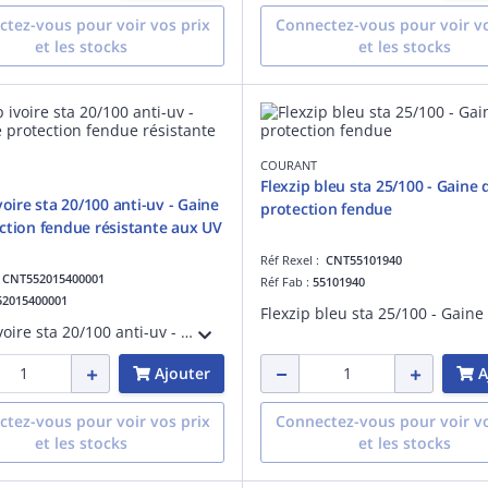
tez-vous pour voir vos prix
Connectez-vous pour voir vo
et les stocks
et les stocks
COURANT
Flexzip bleu sta 25/100 - Gaine 
voire sta 20/100 anti-uv - Gaine
protection fendue
ction fendue résistante aux UV
Réf Rexel :
CNT55101940
:
CNT552015400001
Réf Fab :
55101940
52015400001
Flexzip ivoire sta 20/100 anti-uv - Gaine de protection fendue résistante aux UV - Pose en montage apparent à l'extérieur des bâtiments - Non propagateur de la flamme - Fabriqué en France
Ajouter
A
tez-vous pour voir vos prix
Connectez-vous pour voir vo
et les stocks
et les stocks