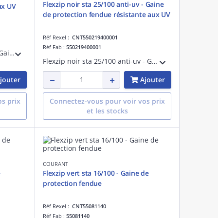
Flexzip noir sta 25/100 anti-uv - Gaine
ux UV
de protection fendue résistante aux UV
Réf Rexel :
CNT550219400001
Réf Fab :
550219400001
Flexzip noir sta 32/50 anti-uv - Gaine de protection fendue résistante aux UV - Pose en montage apparent à l'extérieur des bâtiments - Non propagateur de la flamme - Fabriqué en France
Flexzip noir sta 25/100 anti-uv - Gaine de protection fendue résistante aux UV - Pose en montage apparent à l'extérieur des bâtiments - Non propagateur de la flamme - Fabriqué en France
jouter
Ajouter
s prix
Connectez-vous pour voir vos prix
et les stocks
COURANT
e
Flexzip vert sta 16/100 - Gaine de
protection fendue
Réf Rexel :
CNT55081140
Réf Fab :
55081140