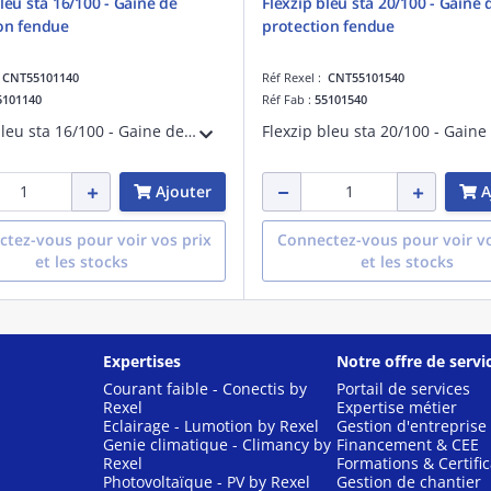
bleu sta 16/100 - Gaine de
Flexzip bleu sta 20/100 - Gaine 
on fendue
protection fendue
:
CNT55101140
Réf Rexel :
CNT55101540
5101140
Réf Fab :
55101540
Flexzip bleu sta 16/100 - Gaine de protection fendue - Pose en montage apparent à l'intérieur des bâtiments - Non propagateur de la flamme - Fabriqué en France
Ajouter
A
tez-vous pour voir vos prix
Connectez-vous pour voir vo
et les stocks
et les stocks
Expertises
Notre offre de servi
Courant faible - Conectis by
Portail de services
Rexel
Expertise métier
Eclairage - Lumotion by Rexel
Gestion d'entreprise
Genie climatique - Climancy by
Financement & CEE
Rexel
Formations & Certific
Photovoltaïque - PV by Rexel
Gestion de chantier