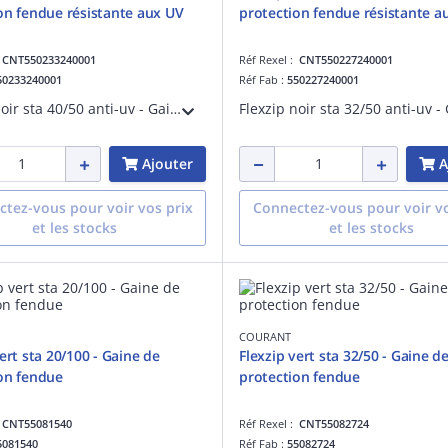
on fendue résistante aux UV
protection fendue résistante a
:
CNT550233240001
Réf Rexel :
CNT550227240001
50233240001
Réf Fab :
550227240001
Flexzip noir sta 40/50 anti-uv - Gaine de protection fendue résistante aux UV - Pose en montage apparent à l'extérieur des bâtiments - Non propagateur de la flamme - Fabriqué en France
Ajouter
A
tez-vous pour voir vos prix
Connectez-vous pour voir vo
et les stocks
et les stocks
COURANT
ert sta 20/100 - Gaine de
Flexzip vert sta 32/50 - Gaine d
on fendue
protection fendue
:
CNT55081540
Réf Rexel :
CNT55082724
5081540
Réf Fab :
55082724