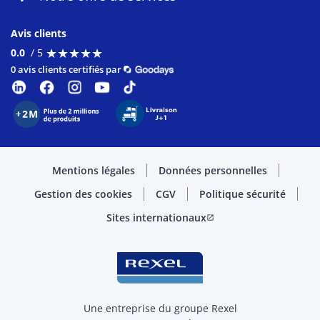
Avis clients
★
★
★
★
★
★
★
★
★
★
0.0
/ 5
0 avis clients certifiés par
Mentions légales
Données personnelles
Gestion des cookies
CGV
Politique sécurité
Sites internationaux
open_in_new
Une entreprise du groupe Rexel