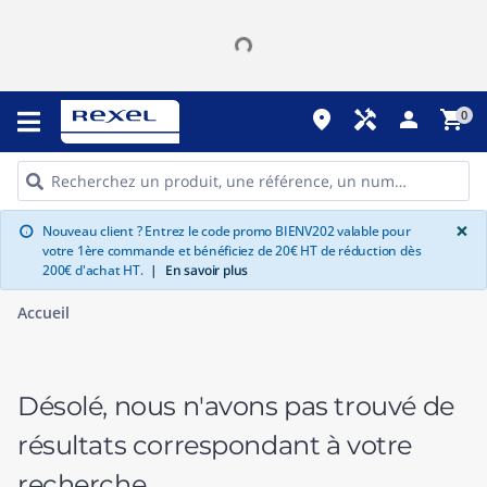
place
handyman
person
shopping_cart
0
G
×
Nouveau client ? Entrez le code promo BIENV202 valable pour
info
votre 1ère commande et bénéficiez de 20€ HT de réduction dès
200€ d'achat HT.
|
En savoir plus
Accueil
Désolé, nous n'avons pas trouvé de
résultats correspondant à votre
recherche