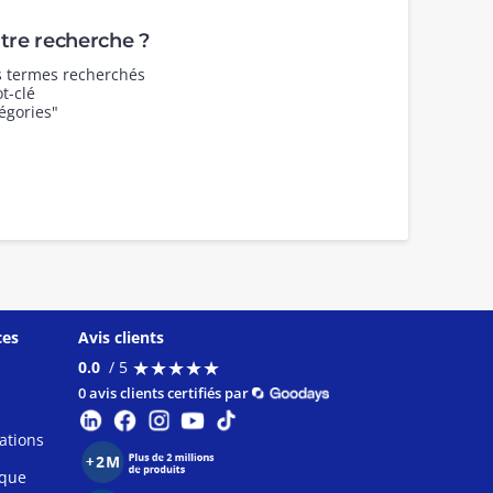
re recherche ?
es termes recherchés
t-clé
égories"
ces
Avis clients
★
★
★
★
★
★
★
★
★
★
0.0
/ 5
0 avis clients certifiés par
ations
ique