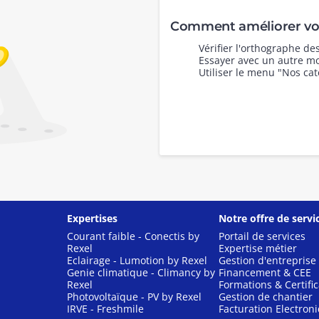
Comment améliorer vot
Vérifier l'orthographe d
Essayer avec un autre mo
Utiliser le menu "Nos cat
Expertises
Notre offre de servi
Courant faible - Conectis by
Portail de services
Rexel
Expertise métier
Eclairage - Lumotion by Rexel
Gestion d'entreprise
Genie climatique - Climancy by
Financement & CEE
Rexel
Formations & Certific
Photovoltaïque - PV by Rexel
Gestion de chantier
IRVE - Freshmile
Facturation Electron