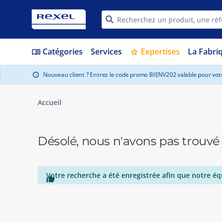
Catégories
Services
Expertises
La Fabri
menu_book
star
Nouveau client ? Entrez le code promo BIENV202 valable pour vo
info
Accueil
Désolé, nous n'avons pas trouvé
Votre recherche a été enregistrée afin que notre éq
