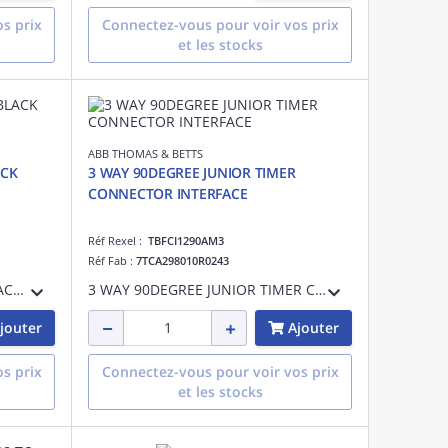
s prix
Connectez-vous pour voir vos prix
et les stocks
ABB THOMAS & BETTS
ACK
3 WAY 90DEGREE JUNIOR TIMER
CONNECTOR INTERFACE
Réf Rexel :
TBFCI1290AM3
Réf Fab :
7TCA298010R0243
HINGED T PIECE NC25-25-20BLACK NYLO
3 WAY 90DEGREE JUNIOR TIMER CONNECTOR INTERFACE
jouter
Ajouter
s prix
Connectez-vous pour voir vos prix
et les stocks