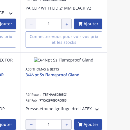
PA CLIP WITH LID 21MM BLACK V2
M20 CABLE GLAND CABLE RANGE 6-12mm
jouter
Ajouter
s prix
Connectez-vous pour voir vos prix
et les stocks
ABB THOMAS & BETTS
OR
3/4Npt Ss Flameproof Gland
Réf Rexel :
TBFHAAS0505G1
Réf Fab :
7TCA297090R0083
OR
Presse-étoupe ignifuge droit ATEX GI Groupes I et II, Zones 1, 2, 21 et 22, Classe I, Division 2, ABCD, Classe II, Division EFG. Grosseur de conduit 25 millimètres. Pas de filets 3/4 pouce. Acier inoxydable.
jouter
Ajouter