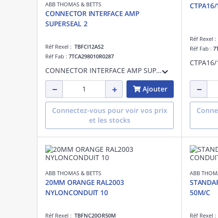
ABB THOMAS & BETTS
CTPA16/
CONNECTOR INTERFACE AMP
SUPERSEAL 2
Réf Rexel 
Réf Rexel :
TBFCI12AS2
Réf Fab :
7
Réf Fab :
7TCA298010R0287
CTPA16
CONNECTOR INTERFACE AMP SUPERSEAL 2
Ajouter
Connectez-vous pour voir vos prix
Connec
et les stocks
ABB THOMAS & BETTS
ABB THOMA
20MM ORANGE RAL2003
STANDA
NYLONCONDUIT 10
50M/C
Réf Rexel :
TBFNC20OR50M
Réf Rexel 