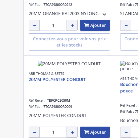
Réf Fab :
7TCA298000R0242
Réf Fab :
7
20MM ORANGE RAL2003 NYLONCONDUIT 10
Ajouter
Connectez-vous pour voir vos prix
Connec
et les stocks
ABB THOMAS & BETTS
ABB THOMA
20MM POLYESTER CONDUIT
Bouchon
pouce
Réf Rexel :
TBFCPC2050M
Réf Rexel 
Réf Fab :
7TCA298000R0009
Réf Fab :
7
20MM POLYESTER CONDUIT
Ajouter