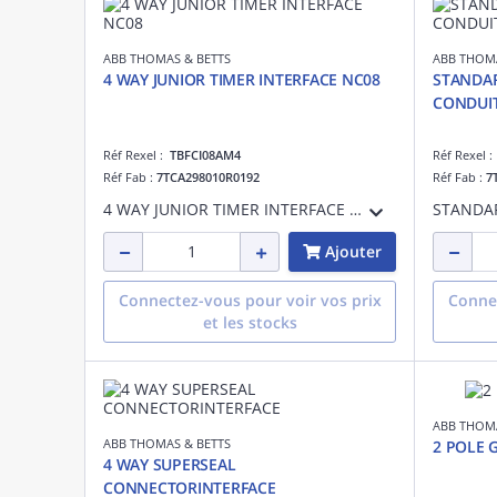
ABB THOMAS & BETTS
ABB THOMA
4 WAY JUNIOR TIMER INTERFACE NC08
STANDAR
CONDUI
Réf Rexel :
TBFCI08AM4
Réf Rexel 
Réf Fab :
7TCA298010R0192
Réf Fab :
7
4 WAY JUNIOR TIMER INTERFACE NC08
Ajouter
Connectez-vous pour voir vos prix
Connec
et les stocks
ABB THOMA
ABB THOMAS & BETTS
2 POLE
4 WAY SUPERSEAL
CONNECTORINTERFACE