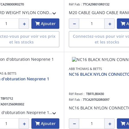
TCA298000R0270
Réf Fab :
7TCA298010R0132
STANDARD WEIGHT NYLON CONDUIT 50M/C
Ajouter
A
tez-vous pour voir vos prix
Connectez-vous pour voir vo
et les stocks
et les stocks
ABB THOMAS & BETTS
S & BETTS
NC16 BLACK NYLON CONNECT
 d'obturation Neoprene 1
Réf Rexel :
TBFFLB0430
:
TBF5712
Réf Fab :
7TCA297020R0097
TAD012560R0002
NC16 BLACK NYLON CONNECT
Bouchon d'obturation Neoprene 1 pouce
Ajouter
A