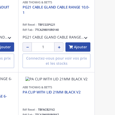
ABB THOMAS & BETTS
NDUIT
PG21 CABLE GLAND CABLE RANGE 10.0-
1
Réf Rexel :
TBFCGSPG21
Réf Fab :
7TCA298010R0140
STANDARD WEIGHT NYLON CONDUIT 50M C
PG21 CABLE GLAND CABLE RANGE 10.0-1
jouter
Ajouter
s prix
Connectez-vous pour voir vos prix
et les stocks
ABB THOMAS & BETTS
PA CLIP WITH LID 21MM BLACK V2
E 6-
Réf Rexel :
TBFACB21V2
Réf Fab :
7TCA296050R0567