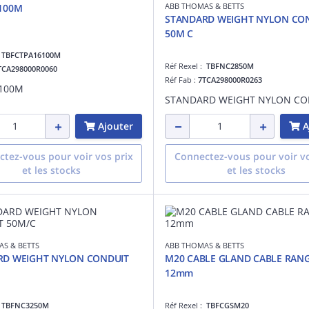
ABB THOMAS & BETTS
100M
STANDARD WEIGHT NYLON CO
50M C
:
TBFCTPA16100M
Réf Rexel :
TBFNC2850M
TCA298000R0060
Réf Fab :
7TCA298000R0263
/100M
Ajouter
A
tez-vous pour voir vos prix
Connectez-vous pour voir vo
et les stocks
et les stocks
S & BETTS
ABB THOMAS & BETTS
RD WEIGHT NYLON CONDUIT
M20 CABLE GLAND CABLE RANG
12mm
:
TBFNC3250M
Réf Rexel :
TBFCGSM20