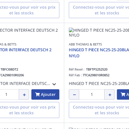
tez-vous pour voir vos prix
Connectez-vous pour voir vo
et les stocks
et les stocks
S & BETTS
ABB THOMAS & BETTS
OR INTERFACE DEUTSCH 2
HINGED T PIECE NC25-25-20BL
NYLO
:
TBFCI08DT2
Réf Rexel :
TBFTPS252520
TCA298010R0206
Réf Fab :
7TCA298010R0852
CONNECTOR INTERFACE DEUTSCH 2 WAY A
Ajouter
A
tez-vous pour voir vos prix
Connectez-vous pour voir vo
et les stocks
et les stocks