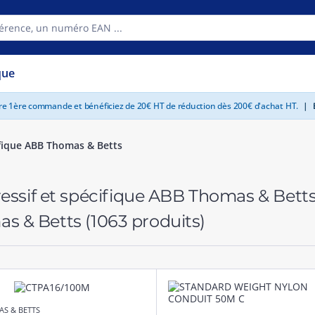
que
tre 1ère commande et bénéficiez de 20€ HT de réduction dès 200€ d'achat HT.
|
E
ifique ABB Thomas & Betts
mas & Betts
(1063 produits)
S & BETTS