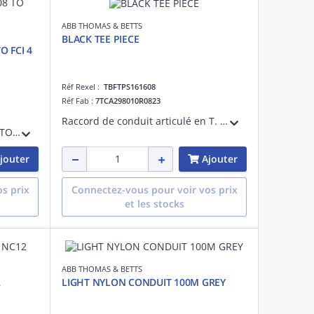
ABB THOMAS & BETTS
BLACK TEE PIECE
 FCI 4
Réf Rexel :
TBFTPS161608
Réf Fab :
7TCA298010R0823
Raccord de conduit articulé en T. Grosseur de conduit A : 16 NC/13 NW, conduit B : 16 NC/13 NW, conduit C : 08 NC/7,5 NW. Température de fonctionnement -40 à 120 degrés Celsius. Très haute protection UV, polyamide (nylon), noir.
CONNECTOR INTERFACE NC08 TO FCI 4 W
jouter
Ajouter
s prix
Connectez-vous pour voir vos prix
et les stocks
ABB THOMAS & BETTS
2
LIGHT NYLON CONDUIT 100M GREY