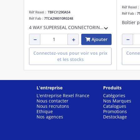
Réf Rexel 
Réf Rexel :
TBFCI1290AS4
Réf Fab :
7
Réf Fab :
7TCA298010R0248
4 WAY SUPERSEAL CONNECTORINTERFACE
Ajouter
Connectez-vous pour voir vos prix
Connec
et les stocks
L'entreprise
Produits
L'entreprise Rexel France
Catégories
Nous contacter
Nos Marques
Nous recrutons
Catalogues
Ethique
Promotions
Nos agences
Destockage