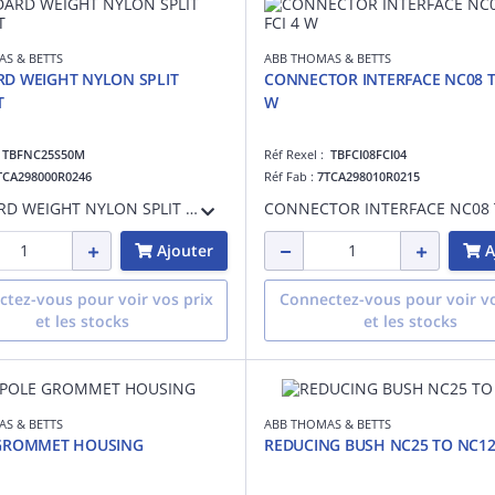
S & BETTS
ABB THOMAS & BETTS
D WEIGHT NYLON SPLIT
CONNECTOR INTERFACE NC08 TO
T
W
:
TBFNC25S50M
Réf Rexel :
TBFCI08FCI04
TCA298000R0246
Réf Fab :
7TCA298010R0215
STANDARD WEIGHT NYLON SPLIT CONDUIT
Ajouter
A
tez-vous pour voir vos prix
Connectez-vous pour voir vo
et les stocks
et les stocks
S & BETTS
ABB THOMAS & BETTS
 GROMMET HOUSING
REDUCING BUSH NC25 TO NC1