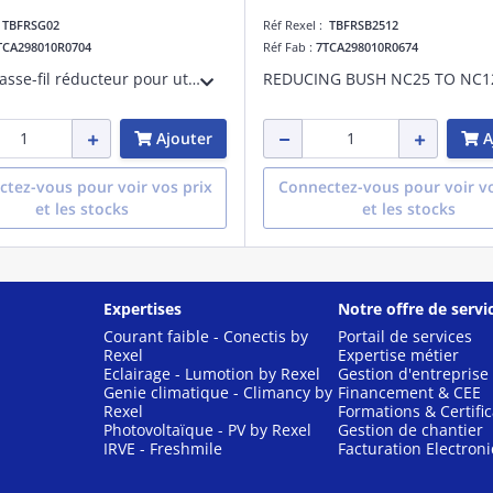
:
TBFRSG02
Réf Rexel :
TBFRSB2512
TCA298010R0704
Réf Fab :
7TCA298010R0674
Boîtier passe-fil réducteur pour utilisation avec connecteur Solénoïde M27. 2 pôles. Diamètre extérieur 25 millimètres, longueur 23 millimètres. Polyamide (nylon) noir.
REDUCING BUSH NC25 TO NC1
Ajouter
A
tez-vous pour voir vos prix
Connectez-vous pour voir vo
et les stocks
et les stocks
Expertises
Notre offre de servi
Courant faible - Conectis by
Portail de services
Rexel
Expertise métier
Eclairage - Lumotion by Rexel
Gestion d'entreprise
Genie climatique - Climancy by
Financement & CEE
Rexel
Formations & Certific
Photovoltaïque - PV by Rexel
Gestion de chantier
IRVE - Freshmile
Facturation Electron