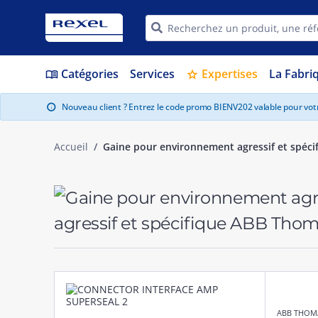
Catégories
Services
Expertises
La Fabri
menu_book
star
Nouveau client ? Entrez le code promo BIENV202 valable pour vo
info
Accueil
Gaine pour environnement agressif et spéc
agressif et spécifique ABB Tho
ABB THOMA