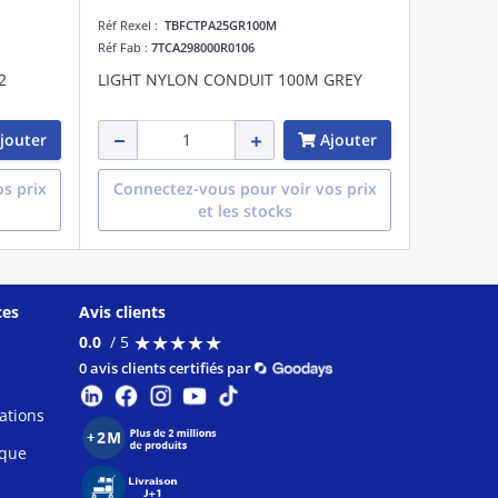
Réf Rexel :
TBFCTPA25GR100M
Réf Fab :
7TCA298000R0106
2
LIGHT NYLON CONDUIT 100M GREY
jouter
Ajouter
s prix
Connectez-vous pour voir vos prix
et les stocks
ces
Avis clients
★
★
★
★
★
★
★
★
★
★
0.0
/ 5
0 avis clients certifiés par
ations
ique