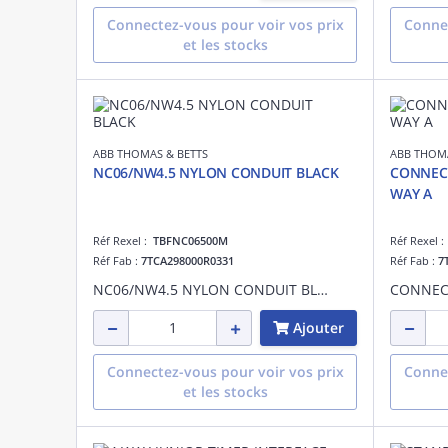
Connectez-vous pour voir vos prix
Connec
et les stocks
ABB THOMAS & BETTS
ABB THOMA
NC06/NW4.5 NYLON CONDUIT BLACK
CONNECT
WAY A
Réf Rexel :
TBFNC06500M
Réf Rexel 
Réf Fab :
7TCA298000R0331
Réf Fab :
7
NC06/NW4.5 NYLON CONDUIT BLACK
Ajouter
Connectez-vous pour voir vos prix
Connec
et les stocks