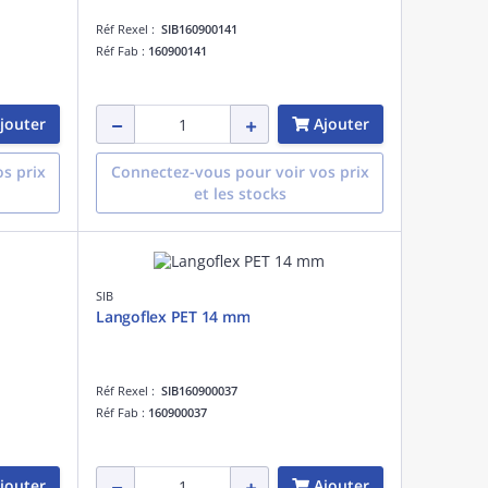
Réf Rexel :
SIB160900141
Réf Fab :
160900141
jouter
Ajouter
s prix
Connectez-vous pour voir vos prix
et les stocks
SIB
Langoflex PET 14 mm
Réf Rexel :
SIB160900037
Réf Fab :
160900037
jouter
Ajouter