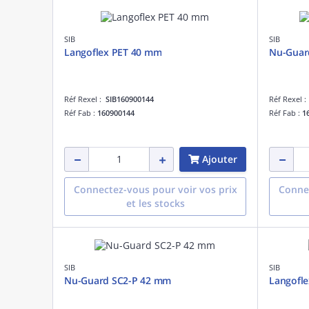
SIB
SIB
Langoflex PET 40 mm
Nu-Guar
Réf Rexel :
SIB160900144
Réf Rexel 
Réf Fab :
160900144
Réf Fab :
1
Ajouter
Connectez-vous pour voir vos prix
Connec
et les stocks
SIB
SIB
Nu-Guard SC2-P 42 mm
Langofl