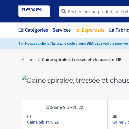
Catégories
Services
Expertises
La Fabri
menu_book
star
Nouveau client ? Entrez le code promo BIENV202 valable pour vo
info
Accueil
Gaine spiralée, tressée et chaussette SIB
SIB
SIB
Gaine Sib PVC 22
Gaine Si