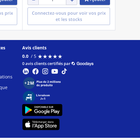
s prix
Connectez-vous pour voir vos prix
et les stocks
ces
Avis clients
★
★
★
★
★
★
★
★
★
★
0.0
/ 5
0 avis clients certifiés par
ations
ique