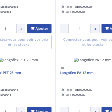
:
SIB160900134
Réf Rexel :
SIB160900088
60900134
Réf Fab :
160900088
Ajouter
A
tez-vous pour voir vos prix
Connectez-vous pour voir vo
et les stocks
et les stocks
SIB
ex PET 25 mm
Langoflex PA 12 mm
:
SIB160900041
Réf Rexel :
SIB160900089
60900041
Réf Fab :
160900089
Ajouter
A