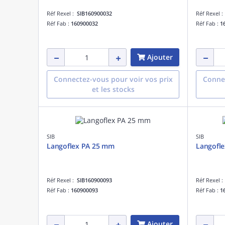
Réf Rexel :
SIB160900032
Réf Rexel 
Réf Fab :
160900032
Réf Fab :
1
Ajouter
Connectez-vous pour voir vos prix
Connec
et les stocks
SIB
SIB
Langoflex PA 25 mm
Langofl
Réf Rexel :
SIB160900093
Réf Rexel 
Réf Fab :
160900093
Réf Fab :
1
Ajouter