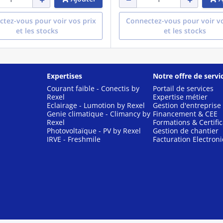
tez-vous pour voir vos prix
Connectez-vous pour voir vo
et les stocks
et les stocks
Expertises
Notre offre de servi
Courant faible - Conectis by
Portail de services
Rexel
Expertise métier
Eclairage - Lumotion by Rexel
Gestion d'entreprise
Genie climatique - Climancy by
Financement & CEE
Rexel
Formations & Certific
Photovoltaïque - PV by Rexel
Gestion de chantier
IRVE - Freshmile
Facturation Electron