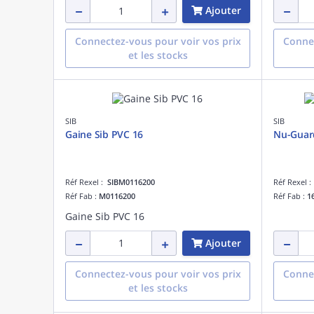
Ajouter
Connectez-vous pour voir vos prix
Connec
et les stocks
SIB
SIB
Gaine Sib PVC 16
Nu-Guar
Réf Rexel :
SIBM0116200
Réf Rexel 
Réf Fab :
M0116200
Réf Fab :
1
Gaine Sib PVC 16
Ajouter
Connectez-vous pour voir vos prix
Connec
et les stocks