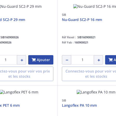
SIB
d SC2-P 29 mm
Nu-Guard SC2-P 16 mm
:
SIB160900026
Réf Rexel :
SIB160900021
60900026
Réf Fab :
160900021
Ajouter
A
tez-vous pour voir vos prix
Connectez-vous pour voir vo
et les stocks
et les stocks
SIB
ex PET 6 mm
Langoflex PA 10 mm