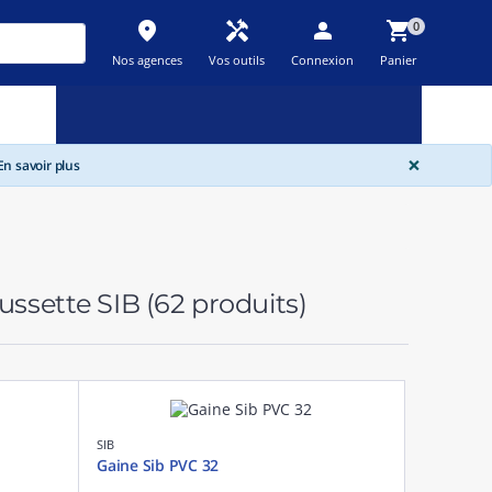
place
handyman
person
shopping_cart
0
Nos agences
Vos outils
Connexion
Panier
Nouveau
Promos
Destockage
feedback
local_offer
new_releases
GLOBA
×
n savoir plus
aussette SIB
(62 produits)
SIB
Gaine Sib PVC 32