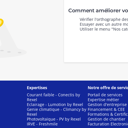
Comment améliorer vot
Vérifier l'orthographe d
Essayer avec un autre mo
Utiliser le menu "Nos cat
Expertises
Notre offre de servi
Courant faible - Conectis by
Portail de services
Rexel
Expertise métier
Eclairage - Lumotion by Rexel
Gestion d'entreprise
Genie climatique - Climancy by
Financement & CEE
Rexel
Formations & Certific
Photovoltaïque - PV by Rexel
Gestion de chantier
IRVE - Freshmile
Facturation Electron