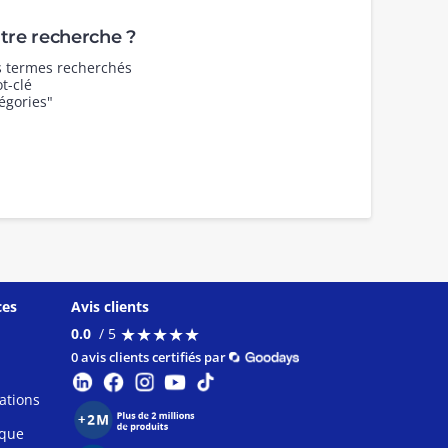
re recherche ?
es termes recherchés
t-clé
égories"
ces
Avis clients
★
★
★
★
★
★
★
★
★
★
0.0
/ 5
0 avis clients certifiés par
ations
ique