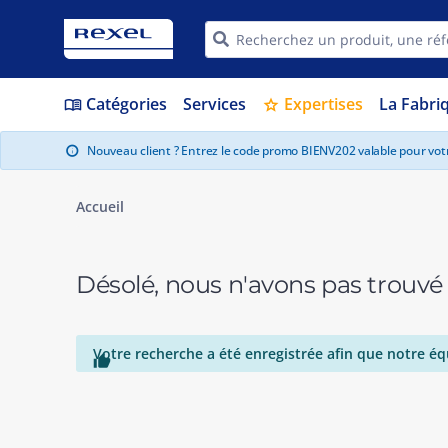
Catégories
Services
Expertises
La Fabri
menu_book
star
Nouveau client ? Entrez le code promo BIENV202 valable pour vo
info
Accueil
Désolé, nous n'avons pas trouvé
Votre recherche a été enregistrée afin que notre éq
