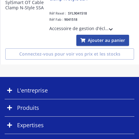
Réf Rexel :
SYL9041518
Réf Fab :
9041518
Accessoire de gestion d'éclairage pour luminaires équipés de la solution SylSmart - SylSmart OT Cable Clamp N-Style SSA
Ajouter au panier
Connectez-vous pour voir vos prix et les stocks
L'entreprise
Produits
Expertises