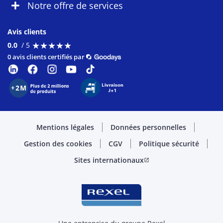
Notre offre de services
Avis clients
★
★
★
★
★
★
★
★
★
★
0.0
/ 5
0 avis clients certifiés par
Mentions légales
Données personnelles
Gestion des cookies
CGV
Politique sécurité
Sites internationaux
open_in_new