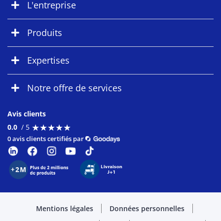
L'entreprise
Produits
Expertises
Notre offre de services
Avis clients
★
★
★
★
★
★
★
★
★
★
0.0
/ 5
0 avis clients certifiés par
Mentions légales
Données personnelles