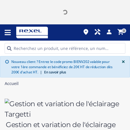
place
handyman
person
shopping_cart
0
G
×
Nouveau client ? Entrez le code promo BIENV202 valable pour
info
votre 1ère commande et bénéficiez de 20€ HT de réduction dès
200€ d'achat HT.
|
En savoir plus
Accueil
Gestion et variation de l'éclairage