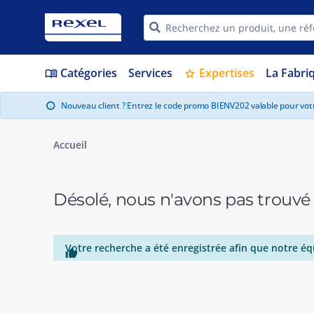
Catégories
Services
Expertises
La Fabri
menu_book
star
Nouveau client ? Entrez le code promo BIENV202 valable pour vo
info
Accueil
Désolé, nous n'avons pas trouvé
Votre recherche a été enregistrée afin que notre éq
