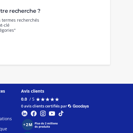
re recherche ?
es termes recherchés
t-clé
égories"
ces
Avis clients
★
★
★
★
★
★
★
★
★
★
0.0
/ 5
0 avis clients certifiés par
ations
ique