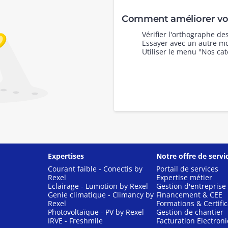
Comment améliorer vot
Vérifier l'orthographe d
Essayer avec un autre mo
Utiliser le menu "Nos cat
Expertises
Notre offre de servi
Courant faible - Conectis by
Portail de services
Rexel
Expertise métier
Eclairage - Lumotion by Rexel
Gestion d'entreprise
Genie climatique - Climancy by
Financement & CEE
Rexel
Formations & Certific
Photovoltaïque - PV by Rexel
Gestion de chantier
IRVE - Freshmile
Facturation Electron