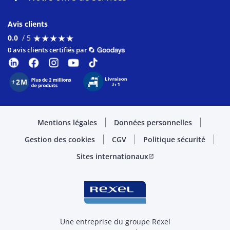
Avis clients
★
★
★
★
★
★
★
★
★
★
0.0
/ 5
0 avis clients certifiés par
Mentions légales
Données personnelles
Gestion des cookies
CGV
Politique sécurité
Sites internationaux
open_in_new
Une entreprise du groupe Rexel