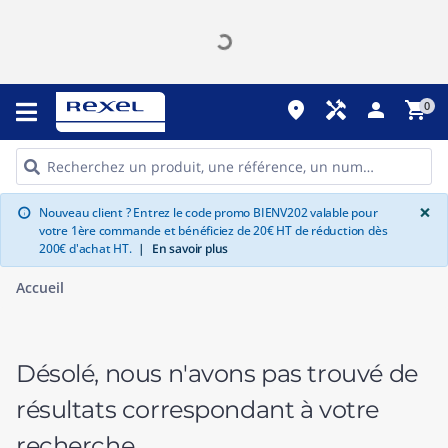
place
handyman
person
shopping_cart
0
G
×
Nouveau client ? Entrez le code promo BIENV202 valable pour
info
votre 1ère commande et bénéficiez de 20€ HT de réduction dès
200€ d'achat HT.
|
En savoir plus
Accueil
Désolé, nous n'avons pas trouvé de
résultats correspondant à votre
recherche