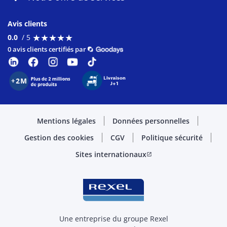
Avis clients
★
★
★
★
★
★
★
★
★
★
0.0
/ 5
0 avis clients certifiés par
Mentions légales
Données personnelles
Gestion des cookies
CGV
Politique sécurité
Sites internationaux
open_in_new
Une entreprise du groupe Rexel