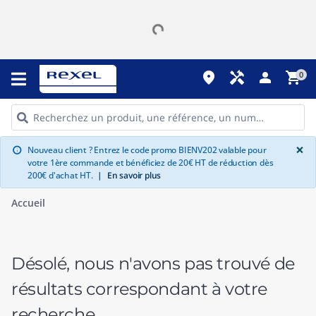
place
handyman
person
shopping_cart
0
G
×
Nouveau client ? Entrez le code promo BIENV202 valable pour
info
votre 1ère commande et bénéficiez de 20€ HT de réduction dès
200€ d'achat HT.
|
En savoir plus
Accueil
Désolé, nous n'avons pas trouvé de
résultats correspondant à votre
recherche