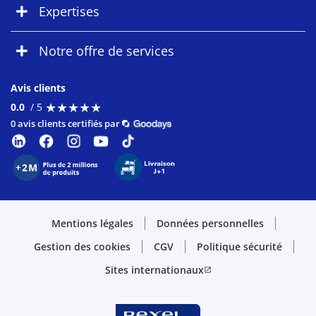
Expertises
Notre offre de services
Avis clients
★
★
★
★
★
★
★
★
★
★
0.0
/ 5
0 avis clients certifiés par
Mentions légales
Données personnelles
Gestion des cookies
CGV
Politique sécurité
Sites internationaux
open_in_new