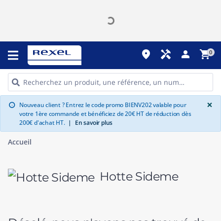
place
handyman
person
shopping_cart
0
G
×
Nouveau client ? Entrez le code promo BIENV202 valable pour
info
votre 1ère commande et bénéficiez de 20€ HT de réduction dès
200€ d'achat HT.
|
En savoir plus
Accueil
Hotte Sideme