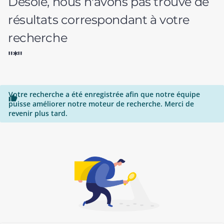
Désolé, nous n'avons pas trouvé de
résultats correspondant à votre
recherche
"*"
Votre recherche a été enregistrée afin que notre équipe

puisse améliorer notre moteur de recherche. Merci de
revenir plus tard.