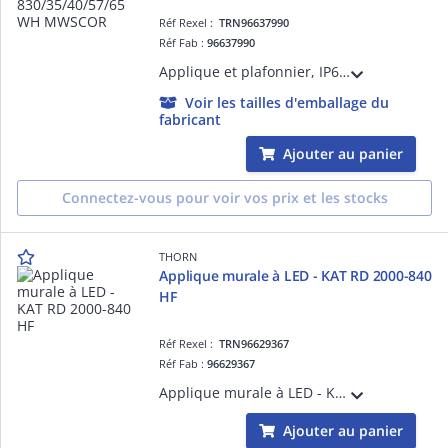
Réf Rexel :
TRN96637990
Réf Fab :
96637990
Applique et plafonnier, IP66 - TOM VF 2200 830/35/40/57/65 WH MWSCOR - Plafonnier LED pour éclairage intérieur performant ¿ 20W ¿ 6500K ¿ Ra>80 ¿ IP66 ¿ version détection
Voir les tailles d'emballage du
fabricant
Ajouter au panier
Connectez-vous pour voir vos prix et les stocks
THORN
Applique murale à LED - KAT RD 2000-840
HF
Réf Rexel :
TRN96629367
Réf Fab :
96629367
Applique murale à LED - KAT RD 2000-840 HF - Câble pour raccordement de luminaires ¿ 1950 lm ¿ 16.3W ¿ 4000K ¿ IP65
Ajouter au panier