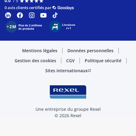
0.0
/ 5
0 avis clients certifiés par
Mentions légales
Données personnelles
Gestion des cookies
CGV
Politique sécurité
Sites internationaux
open_in_new
Une entreprise du groupe Rexel
© 2026 Rexel