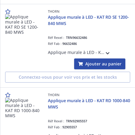
THORN
Applique murale à LED - KAT RD SE 1200-
840 MWS
Réf Rexel :
TRN96632486
Réf Fab :
96632486
Applique murale à LED - KAT RD SE 1200-840 MWS - Câble pour raccordement de luminaires ¿ 1250 lm ¿ 11.7W ¿ 4000K ¿ IP66 ¿ version détection
Ajouter au panier
Connectez-vous pour voir vos prix et les stocks
THORN
Applique murale à LED - KAT RD 1000-840
MWS
Réf Rexel :
TRN92905557
Réf Fab :
92905557