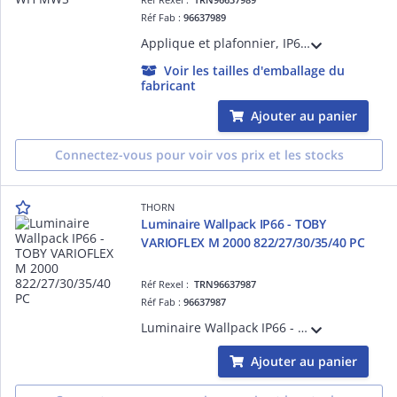
Réf Fab :
96637989
Applique et plafonnier, IP66 - TOM VF 2200 830/35/40/57/65 WH MWS - Plafonnier LED pour éclairage intérieur performant ¿ 20W ¿ 6500K ¿ Ra>80 ¿ IP66 ¿ version détection
Voir les tailles d'emballage du
fabricant
Ajouter au panier
Connectez-vous pour voir vos prix et les stocks
THORN
Luminaire Wallpack IP66 - TOBY
VARIOFLEX M 2000 822/27/30/35/40 PC
Réf Rexel :
TRN96637987
Réf Fab :
96637987
Luminaire Wallpack IP66 - TOBY VARIOFLEX M 2000 822/27/30/35/40 PC - Alimentation pour luminaires LED ¿ 17W ¿ 4000K ¿ Ra>80 ¿ IP66
Ajouter au panier