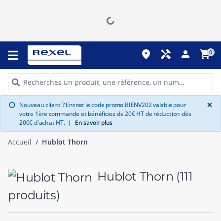
place
handyman
person
shopping_cart
0
G
×
Nouveau client ? Entrez le code promo BIENV202 valable pour
info
votre 1ère commande et bénéficiez de 20€ HT de réduction dès
200€ d'achat HT.
|
En savoir plus
Accueil
Hublot Thorn
Hublot Thorn
(111
produits)