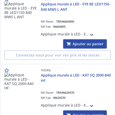
Applique murale à LED - EYE BE LED1150-
840 MWS L ANT
Réf Rexel :
TRN96665895
Réf Fab :
96665895
Applique murale à LED - EYE BE LED1150-840 MWS L ANT - Accessoire pour installation d'éclairage ¿ 11W ¿ 4000K ¿ IP65 ¿ version détection
Ajouter au panier
Connectez-vous pour voir vos prix et les stocks
THORN
Applique murale à LED - KAT SQ 2000-840
HF
Réf Rexel :
TRN96629370
Réf Fab :
96629370
Applique murale à LED - KAT SQ 2000-840 HF - Câble pour raccordement de luminaires ¿ 1950 lm ¿ 16.3W ¿ 4000K ¿ IP65
Ajouter au panier