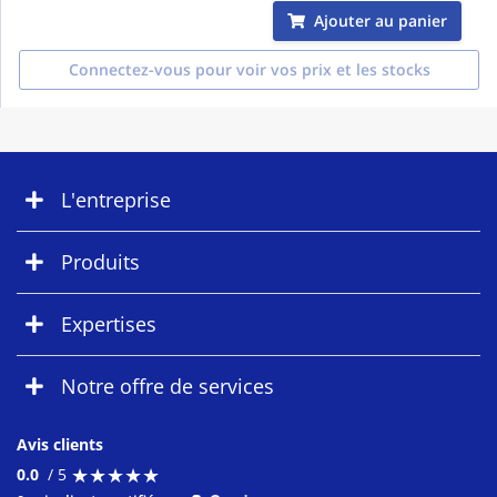
Ajouter au panier
Connectez-vous pour voir vos prix et les stocks
L'entreprise
Produits
Expertises
Notre offre de services
Avis clients
★
★
★
★
★
★
★
★
★
★
0.0
/ 5