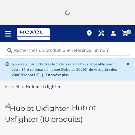
place
handyman
person
shopping_cart
0
G
×
Nouveau client ? Entrez le code promo BIENV202 valable pour
info
votre 1ère commande et bénéficiez de 20€ HT de réduction dès
200€ d'achat HT.
|
En savoir plus
Accueil
Hublot Uxfighter
Hublot
Uxfighter
(10 produits)