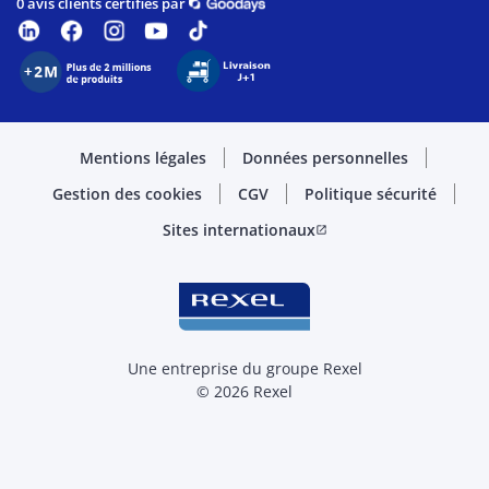
0 avis clients certifiés par
Mentions légales
Données personnelles
Gestion des cookies
CGV
Politique sécurité
Sites internationaux
open_in_new
Une entreprise du groupe Rexel
© 2026 Rexel