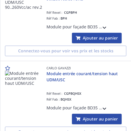
Réf Rexel :
CGPBPH
Réf Fab :
BPH
Module pour façade BD35 et BD40 et BDXX pour indicateur numérique de tableau programmable - alimentation 90..260Vcc/ac rev.2
Ajouter au panier
Connectez-vous pour voir vos prix et les stocks
CARLO GAVAZZI
Module entrée courant/tension haut
UDM/USC
Réf Rexel :
CGPBQHSX
Réf Fab :
BQHSX
Module pour façade BD35 et BD40 et BDXX pour indicateur numérique de tableau programmable - Entrée CC/CA: 200mA, 2A, 5A, 20V, 200V, 500V
Ajouter au panier