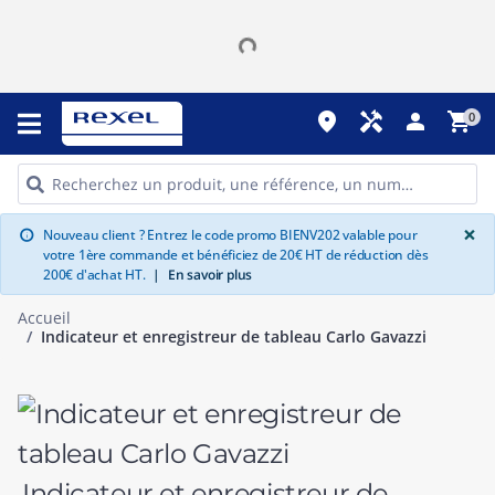
place
handyman
person
shopping_cart
0
G
×
Nouveau client ? Entrez le code promo BIENV202 valable pour
info
votre 1ère commande et bénéficiez de 20€ HT de réduction dès
200€ d'achat HT.
|
En savoir plus
Accueil
Indicateur et enregistreur de tableau Carlo Gavazzi
Indicateur et enregistreur de