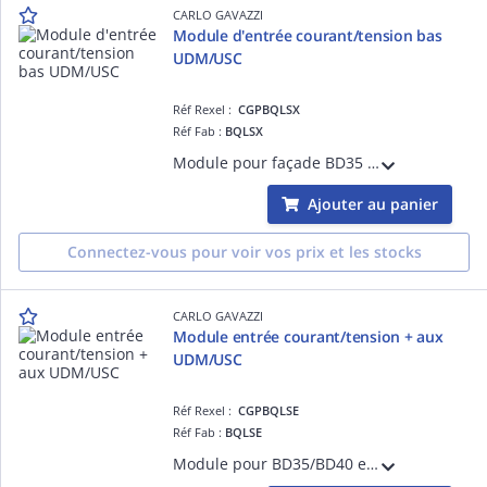
CARLO GAVAZZI
Module d'entrée courant/tension bas
UDM/USC
Réf Rexel :
CGPBQLSX
Réf Fab :
BQLSX
Module pour façade BD35 et BD40 et BDXX pour indicateur numérique de tableau programmable - Entrée CC/CA: 200µA, 2mA, 20mA, 200mV, 2V, 20V
Ajouter au panier
Connectez-vous pour voir vos prix et les stocks
CARLO GAVAZZI
Module entrée courant/tension + aux
UDM/USC
Réf Rexel :
CGPBQLSE
Réf Fab :
BQLSE
Module pour BD35/BD40 et BDXX - Entrée CC/CA: 200µA, 2mA, 20mA, 200mV, 2V, 20V + alimentation capteur