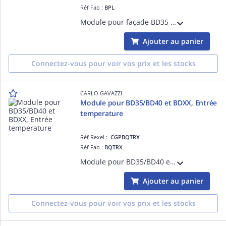
Réf Fab :
BPL
Module pour façade BD35 et BD40 et BDXX pour indicateur numérique de tableau programmable - alimentation 18..60Vcc/ac rev.3
Ajouter au panier
Connectez-vous pour voir vos prix et les stocks
CARLO GAVAZZI
Module pour BD35/BD40 et BDXX, Entrée
temperature
Réf Rexel :
CGPBQTRX
Réf Fab :
BQTRX
Module pour BD35/BD40 et BDXX - Entrée temperature TC: J-K-S-T-E, Pt100-250-5001000
Ajouter au panier
Connectez-vous pour voir vos prix et les stocks