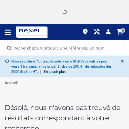
place
handyman
person
shopping_cart
0
G
×
Nouveau client ? Entrez le code promo BIENV202 valable pour
info
votre 1ère commande et bénéficiez de 20€ HT de réduction dès
200€ d'achat HT.
|
En savoir plus
Accueil
Désolé, nous n'avons pas trouvé de
résultats correspondant à votre
recherche