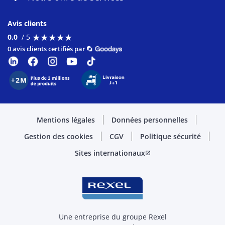
Avis clients
★
★
★
★
★
★
★
★
★
★
0.0
/ 5
0 avis clients certifiés par
Mentions légales
Données personnelles
Gestion des cookies
CGV
Politique sécurité
Sites internationaux
open_in_new
Une entreprise du groupe Rexel