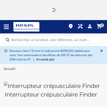
place
handyman
person
shopping_cart
0
G
×
Nouveau client ? Entrez le code promo BIENV202 valable pour
info
votre 1ère commande et bénéficiez de 20€ HT de réduction dès
200€ d'achat HT.
|
En savoir plus
Accueil
Interrupteur crépusculaire Finder