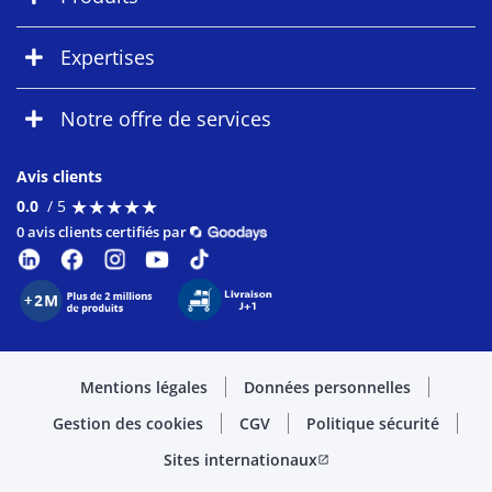
Expertises
Notre offre de services
Avis clients
★
★
★
★
★
★
★
★
★
★
0.0
/ 5
0 avis clients certifiés par
Mentions légales
Données personnelles
Gestion des cookies
CGV
Politique sécurité
Sites internationaux
open_in_new