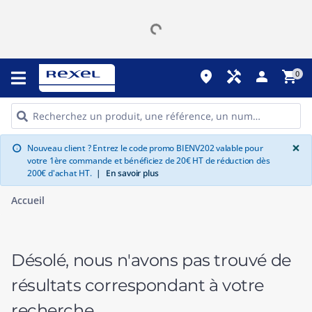
place
handyman
person
shopping_cart
0
G
×
Nouveau client ? Entrez le code promo BIENV202 valable pour
info
votre 1ère commande et bénéficiez de 20€ HT de réduction dès
200€ d'achat HT.
|
En savoir plus
Accueil
Désolé, nous n'avons pas trouvé de
résultats correspondant à votre
recherche