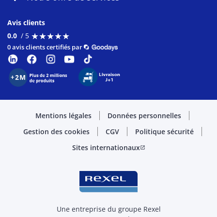
Avis clients
★
★
★
★
★
★
★
★
★
★
0.0
/ 5
0 avis clients certifiés par
Mentions légales
Données personnelles
Gestion des cookies
CGV
Politique sécurité
Sites internationaux
open_in_new
Une entreprise du groupe Rexel