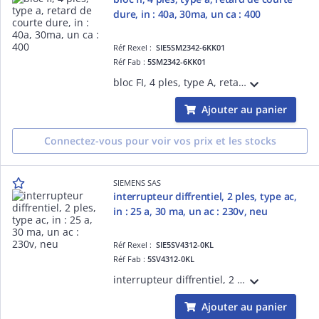
dure, in : 40a, 30ma, un ca : 400
Réf Rexel :
SIE5SM2342-6KK01
Réf Fab :
5SM2342-6KK01
bloc FI, 4 ples, type A, retard de courte dure, In : 40A, 30mA, Un CA : 400 V, pour 5SY
Ajouter au panier
Connectez-vous pour voir vos prix et les stocks
SIEMENS SAS
interrupteur diffrentiel, 2 ples, type ac,
in : 25 a, 30 ma, un ac : 230v, neu
Réf Rexel :
SIE5SV4312-0KL
Réf Fab :
5SV4312-0KL
interrupteur diffrentiel, 2 ples, type AC, In : 25 A, 30 mA, Un AC : 230V, neutre gauche l'utilisation de cet appareil n'est pas autorise dans tous les pays, respecter les rgles d'installation nationales en vigueur
Ajouter au panier