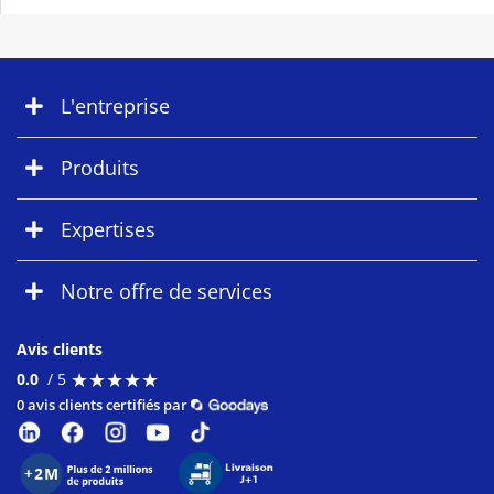
L'entreprise
Produits
Expertises
Notre offre de services
Avis clients
★
★
★
★
★
★
★
★
★
★
0.0
/ 5
0 avis clients certifiés par