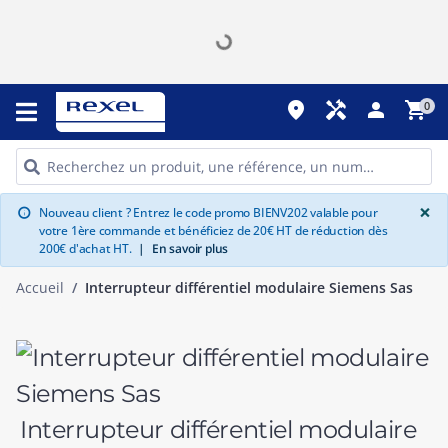
place
handyman
person
shopping_cart
0
G
×
Nouveau client ? Entrez le code promo BIENV202 valable pour
info
votre 1ère commande et bénéficiez de 20€ HT de réduction dès
200€ d'achat HT.
|
En savoir plus
Accueil
Interrupteur différentiel modulaire Siemens Sas
Interrupteur différentiel modulaire