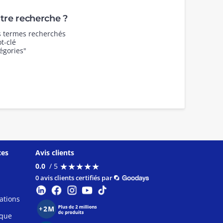
re recherche ?
es termes recherchés
t-clé
égories"
ces
Avis clients
★
★
★
★
★
★
★
★
★
★
0.0
/ 5
0 avis clients certifiés par
ations
ique