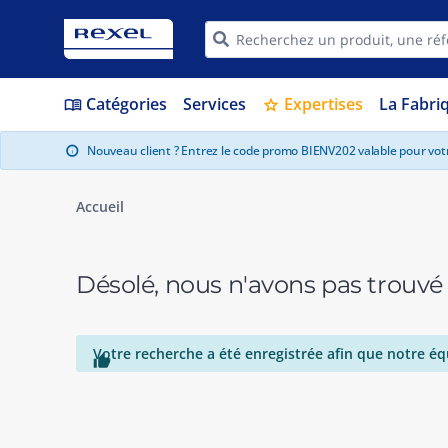
Catégories
Services
Expertises
La Fabri
menu_book
star
Nouveau client ? Entrez le code promo BIENV202 valable pour vo
info
Accueil
Désolé, nous n'avons pas trouvé
Votre recherche a été enregistrée afin que notre éq
