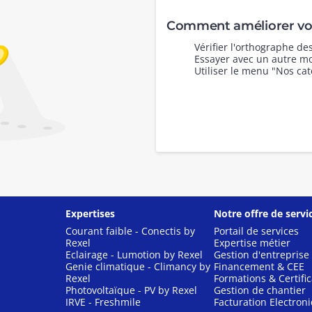
Comment améliorer vot
Vérifier l'orthographe d
Essayer avec un autre mo
Utiliser le menu "Nos cat
Expertises
Notre offre de servi
Courant faible - Conectis by
Portail de services
Rexel
Expertise métier
Eclairage - Lumotion by Rexel
Gestion d'entreprise
Genie climatique - Climancy by
Financement & CEE
Rexel
Formations & Certific
Photovoltaïque - PV by Rexel
Gestion de chantier
IRVE - Freshmile
Facturation Electron