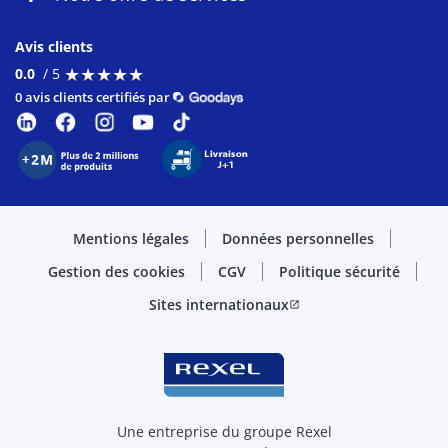
Avis clients
★
★
★
★
★
★
★
★
★
★
0.0
/ 5
0 avis clients certifiés par
Mentions légales
Données personnelles
Gestion des cookies
CGV
Politique sécurité
Sites internationaux
open_in_new
Une entreprise du groupe Rexel