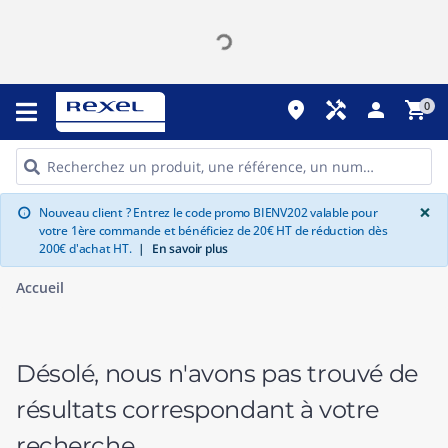
place
handyman
person
shopping_cart
0
G
×
Nouveau client ? Entrez le code promo BIENV202 valable pour
info
votre 1ère commande et bénéficiez de 20€ HT de réduction dès
200€ d'achat HT.
|
En savoir plus
Accueil
Désolé, nous n'avons pas trouvé de
résultats correspondant à votre
recherche