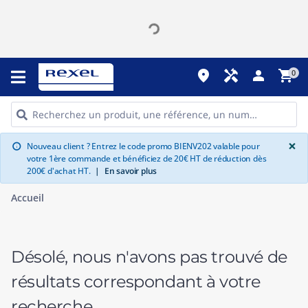
place
handyman
person
shopping_cart
0
G
×
Nouveau client ? Entrez le code promo BIENV202 valable pour
info
votre 1ère commande et bénéficiez de 20€ HT de réduction dès
200€ d'achat HT.
|
En savoir plus
Accueil
Désolé, nous n'avons pas trouvé de
résultats correspondant à votre
recherche