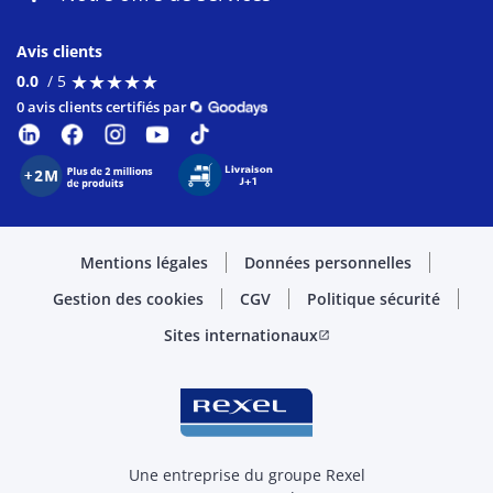
Avis clients
★
★
★
★
★
★
★
★
★
★
0.0
/ 5
0 avis clients certifiés par
Mentions légales
Données personnelles
Gestion des cookies
CGV
Politique sécurité
Sites internationaux
open_in_new
Une entreprise du groupe Rexel