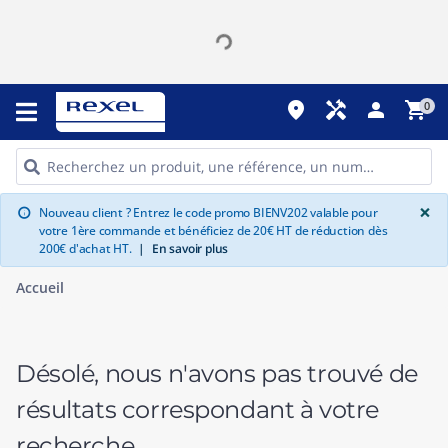
place
handyman
person
shopping_cart
0
G
×
Nouveau client ? Entrez le code promo BIENV202 valable pour
info
votre 1ère commande et bénéficiez de 20€ HT de réduction dès
200€ d'achat HT.
|
En savoir plus
Accueil
Désolé, nous n'avons pas trouvé de
résultats correspondant à votre
recherche