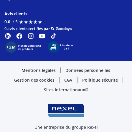
Avis clients
★
★
★
★
★
★
★
★
★
★
0.0
/ 5
0 avis clients certifiés par
Mentions légales
Données personnelles
Gestion des cookies
CGV
Politique sécurité
Sites internationaux
open_in_new
Une entreprise du groupe Rexel