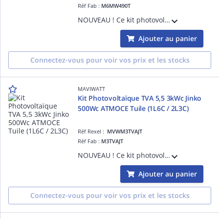
Réf Fab :
M6MW490T
NOUVEAU ! Ce kit photovoltaïque MaviWatt x ATMOCE de 6kWc comprend : - 12 modules MaviWatt PULSE 490Wc Biverre Bifacial Garantie 30 ans - 6 micro-onduleurs MI-1000 (1 pour 2) garantie 15 ans - 12 câbles Atmoce Monophasé Paysage - 12 rallong
Ajouter au panier
Connectez-vous pour voir vos prix et les stocks
MAVIWATT
Kit Photovoltaïque TVA 5,5 3kWc Jinko
500Wc ATMOCE Tuile (1L6C / 2L3C)
Réf Rexel :
MVWM3TVAJT
Réf Fab :
M3TVAJT
NOUVEAU ! Ce kit photovoltaïque (compatible TVA 5,5%) Jinko x ATMOCE de 3kWc comprend : - 6 modules Jinko Solar 500Wc Biverre Bifacial Garantie 25 ans éligible TVA 5,5% - 3 micro-onduleurs MI-1000 (1 pour 2) garantie 15 ans - 3 câbles Atmoc
Ajouter au panier
Connectez-vous pour voir vos prix et les stocks