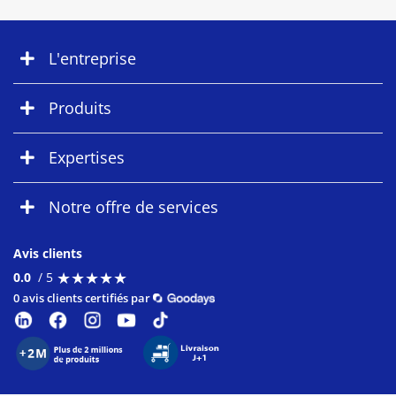
L'entreprise
Produits
Expertises
Notre offre de services
Avis clients
★
★
★
★
★
★
★
★
★
★
0.0
/ 5
0 avis clients certifiés par