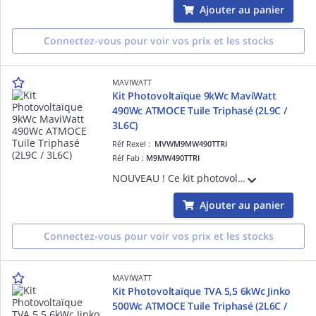
Ajouter au panier
Connectez-vous pour voir vos prix et les stocks
MAVIWATT
Kit Photovoltaïque 9kWc MaviWatt
490Wc ATMOCE Tuile Triphasé (2L9C /
3L6C)
Réf Rexel :
MVWM9MW490TTRI
Réf Fab :
M9MW490TTRI
NOUVEAU ! Ce kit photovoltaïque MaviWatt x ATMOCE de 9kWc Triphasé comprend : - 18 modules MaviWatt PULSE 490Wc Biverre Bifacial Garantie 30 ans - 9 micro-onduleurs MI-1000 (1 pour 2) garantie 15 ans - 9 câbles Atmoce monophasé paysage - 18
Ajouter au panier
Connectez-vous pour voir vos prix et les stocks
MAVIWATT
Kit Photovoltaïque TVA 5,5 6kWc Jinko
500Wc ATMOCE Tuile Triphasé (2L6C /