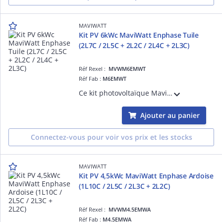
MAVIWATT
Kit PV 6kWc MaviWatt Enphase Tuile
(2L7C / 2L5C + 2L2C / 2L4C + 2L3C)
Réf Rexel :
MVWM6EMWT
Réf Fab :
M6EMWT
Ce kit photovoltaïque MaviWatt x ENPHASE de 6kWc comprend : - 14 modules MaviWatt 425Wc Biverre Bifacial Garantie 30 Ans produit & performance - 14 micro-onduleurs IQ8AC monophasé - 1 passerelle Metered - 1 coffret AC - 1 structure K2 SYSTE
Ajouter au panier
Connectez-vous pour voir vos prix et les stocks
MAVIWATT
Kit PV 4,5kWc MaviWatt Enphase Ardoise
(1L10C / 2L5C / 2L3C + 2L2C)
Réf Rexel :
MVWM4.5EMWA
Réf Fab :
M4.5EMWA