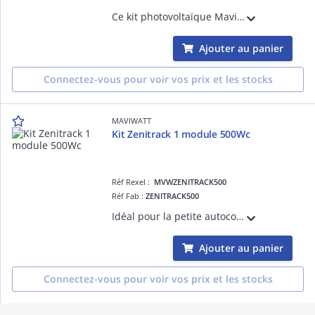
Ce kit photovoltaïque MaviWatt x ENPHASE de 4,5kWc comprend : - 10 modules MaviWatt 425Wc Biverre Bifacial Garantie 30 Ans produit & performance - 10 micro-onduleurs IQ8AC monophasé - 1 passerelle Metered - 1 coffret AC - 1 structure K2 SYS
Ajouter au panier
Connectez-vous pour voir vos prix et les stocks
MAVIWATT
Kit Zenitrack 1 module 500Wc
Réf Rexel :
MVWZENITRACK500
Réf Fab :
ZENITRACK500
Idéal pour la petite autoconsommation, il permet de suivre le zenith tout au long de l'année permettant une forte augmentation de la production électrique les mois d'hiver dans nos latitudes moyennes : +50% en décembre, + 43% en novembre
Ajouter au panier
Connectez-vous pour voir vos prix et les stocks