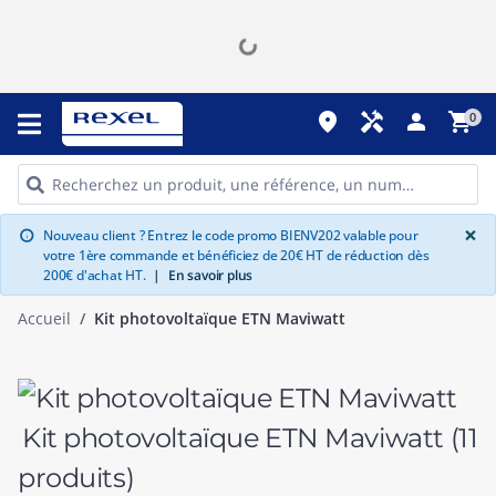
place
handyman
person
shopping_cart
0
G
×
Nouveau client ? Entrez le code promo BIENV202 valable pour
info
votre 1ère commande et bénéficiez de 20€ HT de réduction dès
200€ d'achat HT.
|
En savoir plus
Accueil
Kit photovoltaïque ETN Maviwatt
Kit photovoltaïque ETN Maviwatt
(11
produits)