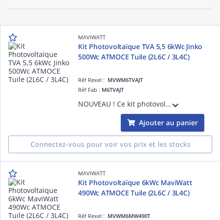
MAVIWATT
Kit Photovoltaïque TVA 5,5 6kWc Jinko
500Wc ATMOCE Tuile (2L6C / 3L4C)
Réf Rexel :
MVWM6TVAJT
Réf Fab :
M6TVAJT
NOUVEAU ! Ce kit photovoltaïque (compatible TVA 5,5%) Jinko x ATMOCE de 6kWc comprend : - 12 modules Jinko Solar 500Wc Biverre Bifacial Garantie 25 ans éligible TVA 5,5% - 6 micro-onduleurs MI-1000 (1 pour 2) garantie 15 ans - 6 câbles Atmo
Ajouter au panier
Connectez-vous pour voir vos prix et les stocks
MAVIWATT
Kit Photovoltaïque 6kWc MaviWatt
490Wc ATMOCE Tuile (2L6C / 3L4C)
Réf Rexel :
MVWM6MW490T