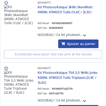
MAVIWATT
Kit Photovoltaïque 3kWc MaviWatt
490Wc ATMOCE Tuile (1L6C / 2L3C)
Réf Rexel :
MVWM3MW490T
Réf Fab :
M3MW490T
NOUVEAU ! Ce kit photovoltaïque MaviWatt x ATMOCE de 3kWc comprend : - 6 modules MaviWatt PULSE 490Wc Biverre Bifacial Garantie 30 ans - 3 micro-onduleurs MI-1000 (1 pour 2) garantie 15 ans - 3 câbles Atmoce Monophasé Paysage - 6 rallonges
Ajouter au panier
Connectez-vous pour voir vos prix et les stocks
MAVIWATT
Kit Photovoltaïque TVA 5,5 9kWc Jinko
500Wc ATMOCE Tuile Triphasé (2L9C /
3L6C)
Réf Rexel :
MVWM9TVAJTTRI
Réf Fab :
M9TVAJTTRI
NOUVEAU ! Ce kit photovoltaïque (compatible TVA 5,5%) Jinko x ATMOCE de 9kWc Triphasé comprend : - 18 modules Jinko Solar 500Wc Biverre Bifacial Garantie 25 ans éligible TVA 5,5% - 9 micro-onduleurs MI-1000 (1 pour 2) garantie 15 ans - 9 câ