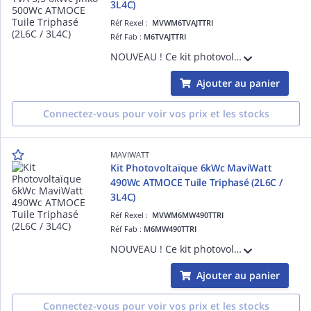
3L4C)
Réf Rexel :
MVWM6TVAJTTRI
Réf Fab :
M6TVAJTTRI
NOUVEAU ! Ce kit photovoltaïque (compatible TVA 5,5%) Jinko x ATMOCE de 6kWc Triphasé comprend : - 12 modules Jinko Solar 500Wc Biverre Bifacial Garantie 25 ans éligible TVA 5,5% - 6 micro-onduleurs MI-1000 (1 pour 2) garantie 15 ans - 6 câ
Ajouter au panier
Connectez-vous pour voir vos prix et les stocks
MAVIWATT
Kit Photovoltaïque 6kWc MaviWatt
490Wc ATMOCE Tuile Triphasé (2L6C /
3L4C)
Réf Rexel :
MVWM6MW490TTRI
Réf Fab :
M6MW490TTRI
NOUVEAU ! Ce kit photovoltaïque MaviWatt x ATMOCE de 6kWc Triphasé comprend : - 12 modules MaviWatt PULSE 490Wc Biverre Bifacial Garantie 30 ans - 6 micro-onduleurs MI-1000 (1 pour 2) garantie 15 ans - 6 câbles Atmoce Triphasé Paysage - 12
Ajouter au panier
Connectez-vous pour voir vos prix et les stocks