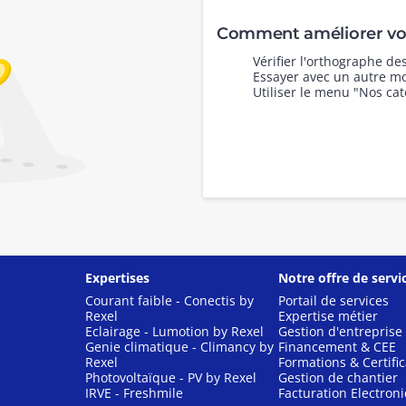
Comment améliorer vot
Vérifier l'orthographe d
Essayer avec un autre mo
Utiliser le menu "Nos cat
Expertises
Notre offre de servi
Courant faible - Conectis by
Portail de services
Rexel
Expertise métier
Eclairage - Lumotion by Rexel
Gestion d'entreprise
Genie climatique - Climancy by
Financement & CEE
Rexel
Formations & Certific
Photovoltaïque - PV by Rexel
Gestion de chantier
IRVE - Freshmile
Facturation Electron