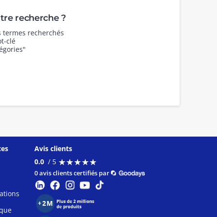
re recherche ?
es termes recherchés
t-clé
égories"
ces
Avis clients
★
★
★
★
★
★
★
★
★
★
0.0
/ 5
0 avis clients certifiés par
ations
ique