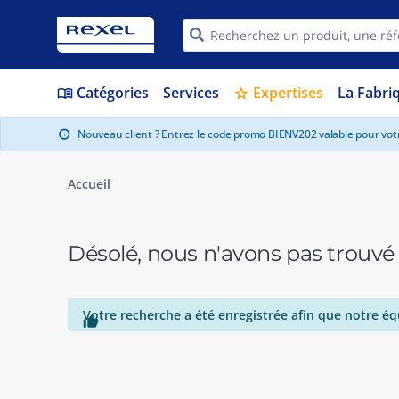
Catégories
Services
Expertises
La Fabri
menu_book
star
Nouveau client ? Entrez le code promo BIENV202 valable pour vo
info
Accueil
Désolé, nous n'avons pas trouvé
Votre recherche a été enregistrée afin que notre éq
