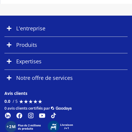
L'entreprise
Produits
Expertises
Notre offre de services
Avis clients
★
★
★
★
★
★
★
★
★
★
0.0
/ 5
0 avis clients certifiés par