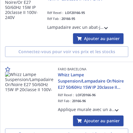
Réf Rexel :
LOF20166-95
Réf Fab :
20166-95
Lampadaire avec un abat-jour en acier Or satiné structure en Acier couleur Noir mat Or satiné E27 source non incluse 50/60Hz 15W IP 20 classeII 100V-240V hauteur: 4200mm longueur:250mm profondeur: 250mm
Ajouter au panier
Connectez-vous pour voir vos prix et les stocks
FARO BARCELONA
Whizz Lampe
Suspension/Lampadaire Or/Noire
E27 50/60Hz 15W IP 20classe II
100V-
Réf Rexel :
LOF20166-96
Réf Fab :
20166-96
Applique murale avec un abat-jour en acier Noir structure en Acier couleur Noir mat Noir diam.250mm E27 source non incluse 50/60Hz 15W IP 20 classeII 100V-240V hauteur: 500mm longueur:1200mm profondeur: 1200mm
Ajouter au panier