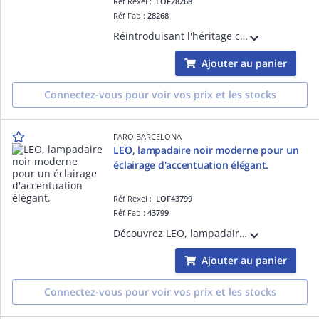
Réf Rexel :
LOF28268
Réf Fab :
28268
Réintroduisant l'héritage classique des années 1950 dans un cadre moderne, ces luminaires se distinguent avant tout par leur serre-câble original, modelé d'après la forme d'une branche d'arbre. Ce lampadaire a été conçue pour répondre à dif
Ajouter au panier
Connectez-vous pour voir vos prix et les stocks
FARO BARCELONA
LEO, lampadaire noir moderne pour un
éclairage d'accentuation élégant.
Réf Rexel :
LOF43799
Réf Fab :
43799
Découvrez LEO, lampadaire noir au design contemporain qui s'intègre dans tous les styles de décoration. Idéal pour l'éclairage d'accentuation, il met en valeur vos oeuvres d'art tout en apportant une touche d'élégance. Polyvalent, il convi
Ajouter au panier
Connectez-vous pour voir vos prix et les stocks