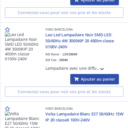
Connectez-vous pour voir vos prix et les stocks
FARO BARCELONA
Lao Led Lampadaire Noir SMD LED
50/60Hz 4W 3000KIP 20 400lm classe
II100V-240V
Réf Rexel :
LOF29049
Réf Fab :
29049
Lampadaire avec une diffuseur en PMMA opal structure en Aluminium et ABS couleur Noir mat SMD LED source incluse 50/60Hz 4W 3000K CRI >80 IP20 400Lm classe II 100V-240Vhauteur: 1220mm longueur:100mm profondeur:200mm
Ajouter au panier
Connectez-vous pour voir vos prix et les stocks
FARO BARCELONA
Volta Lampadaire Blanc E27 50/60Hz 15W
IP 20 classeII 100V-240V