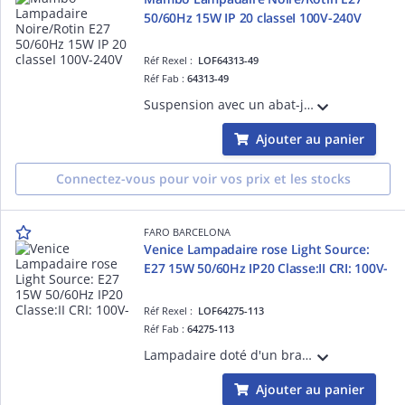
50/60Hz 15W IP 20 classeI 100V-240V
Réf Rexel :
LOF64313-49
Réf Fab :
64313-49
Suspension avec un abat-jour en textile Beige diffuseur en papyrus structure en Acier couleur Noir mat Beige E27 source non incluse 50/60Hz 15W IP 20classe II 100V-240V hauteur: 1.8mmlongueur: 500mm profondeur:500mm
Ajouter au panier
Connectez-vous pour voir vos prix et les stocks
FARO BARCELONA
Venice Lampadaire rose Light Source:
E27 15W 50/60Hz IP20 Classe:II CRI: 100V-
Réf Rexel :
LOF64275-113
Réf Fab :
64275-113
Lampadaire doté d'un bras rotatif qui vous permet de rapprocher ou d'éloigner la lumière, selon les besoins du moment. L'abat-jour rose est en céramique et est fabriqué à la main dans un atelier de Barcelone.
Ajouter au panier