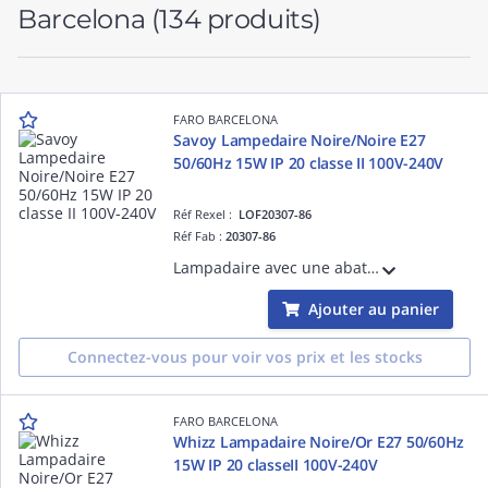
Barcelona
(134 produits)
FARO BARCELONA
Savoy Lampedaire Noire/Noire E27
50/60Hz 15W IP 20 classe II 100V-240V
Réf Rexel :
LOF20307-86
Réf Fab :
20307-86
Lampadaire avec une abat-jour en textile Vert diffuseur en acier noir structure en Acier couleur Noir mat Vert E27 source non incluse 50/60Hz 15W IP20 classe II 100V-240V hauteur:1600mm longueur: 420mmprofondeur: 420mm
Ajouter au panier
Connectez-vous pour voir vos prix et les stocks
FARO BARCELONA
Whizz Lampadaire Noire/Or E27 50/60Hz
15W IP 20 classeII 100V-240V