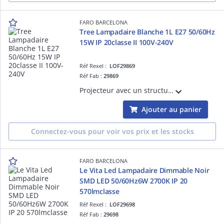
FARO BARCELONA
Tree Lampadaire Blanche 1L E27 50/60Hz
15W IP 20classe II 100V-240V
Réf Rexel :
LOF29869
Réf Fab :
29869
Projecteur avec un structure en Acier et ABS couleur Blanc mat diam.56mm GU10 source non incluse 50/60Hz 8W IP 20 classe I 100V-240V hauteur: 410mmlongueur: 180mm profondeur: 56mm
Ajouter au panier
Connectez-vous pour voir vos prix et les stocks
FARO BARCELONA
Le Vita Led Lampadaire Dimmable Noir
SMD LED 50/60Hz6W 2700K IP 20
570lmclasse
Réf Rexel :
LOF29698
Réf Fab :
29698