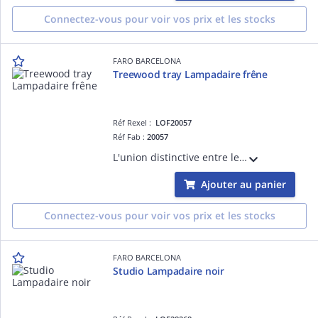
Connectez-vous pour voir vos prix et les stocks
FARO BARCELONA
Treewood tray Lampadaire frêne
Réf Rexel :
LOF20057
Réf Fab :
20057
L'union distinctive entre les pieds et la base convient particulièrement aux grands espaces et aux salons. Disponible avec ou sans tablette, ce lampadaire imposant se démarque par sa structure en métal noir mat et son abat-jour parcheminé.
Ajouter au panier
Connectez-vous pour voir vos prix et les stocks
FARO BARCELONA
Studio Lampadaire noir