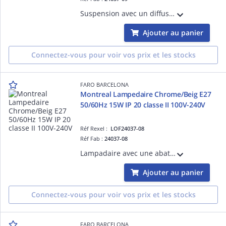
Suspension avec un diffuseur en verre opal structure en Acier couleur Noir mat diam.400mm SMD LED source incluse 50/60Hz 20W 3000K CRI >80 IP 201150Lm classe II 220V-240V hauteur:2060mm longueur: 400mmprofondeur: 400mm
Ajouter au panier
Connectez-vous pour voir vos prix et les stocks
FARO BARCELONA
Montreal Lampedaire Chrome/Beig E27
50/60Hz 15W IP 20 classe II 100V-240V
Réf Rexel :
LOF24037-08
Réf Fab :
24037-08
Lampadaire avec une abat-jour en textile Noir structure en Acier couleur Chrome brillant Noir diam.300mm E27 source non incluse 50/60Hz 15W IP 20 classe II100V-240V hauteur: 1600mm longueur: 400mmprofondeur: 300mm
Ajouter au panier
Connectez-vous pour voir vos prix et les stocks
FARO BARCELONA