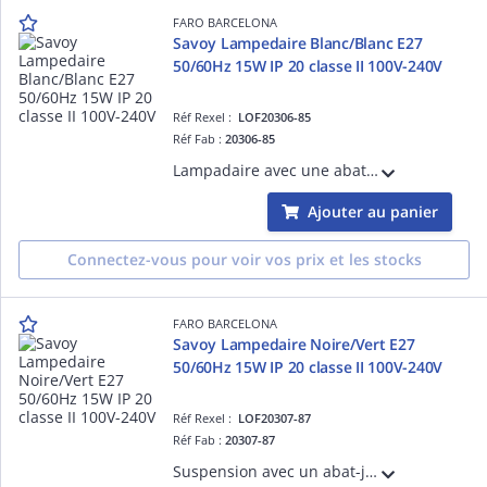
FARO BARCELONA
Savoy Lampedaire Blanc/Blanc E27
50/60Hz 15W IP 20 classe II 100V-240V
Réf Rexel :
LOF20306-85
Réf Fab :
20306-85
Lampadaire avec une abat-jour en textile Blanc diffuseur en acier Blanc structure en Acier couleur Blanc mat Blanc E27 source non incluse 50/60Hz 15W IP20 classe II 100V-240V hauteur:1600mm longueur: 420mmprofondeur: 420mm
Ajouter au panier
Connectez-vous pour voir vos prix et les stocks
FARO BARCELONA
Savoy Lampedaire Noire/Vert E27
50/60Hz 15W IP 20 classe II 100V-240V
Réf Rexel :
LOF20307-87
Réf Fab :
20307-87
Suspension avec un abat-jour en textile Noir diffuseur en PMMA opal structure en Acier couleur Noir Noir E27 source non incluse 50/60Hz 15W IP 20classe II 100V-240V hauteur: 311mmlongueur: 420mm profondeur:420mm