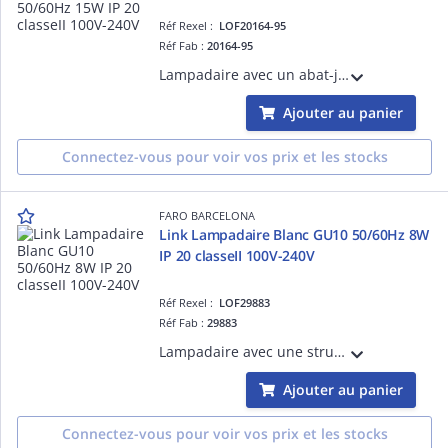
Réf Rexel :
LOF20164-95
Réf Fab :
20164-95
Lampadaire avec un abat-jour en acier Or satiné structure en Acier couleur Noir mat Or satiné E27 source non incluse 50/60Hz 15W IP 20 classeII 100V-240V hauteur: 1640mm longueur:300mm profondeur: 300mm
Ajouter au panier
Connectez-vous pour voir vos prix et les stocks
FARO BARCELONA
Link Lampadaire Blanc GU10 50/60Hz 8W
IP 20 classeII 100V-240V
Réf Rexel :
LOF29883
Réf Fab :
29883
Lampadaire avec une structure en Acier couleur Blanc mat GU10 source non incluse 50/60Hz 8W IP 20 classe II 100V-240V hauteur: 1100mm longueur: 220mm profondeur:56mm
Ajouter au panier
Connectez-vous pour voir vos prix et les stocks