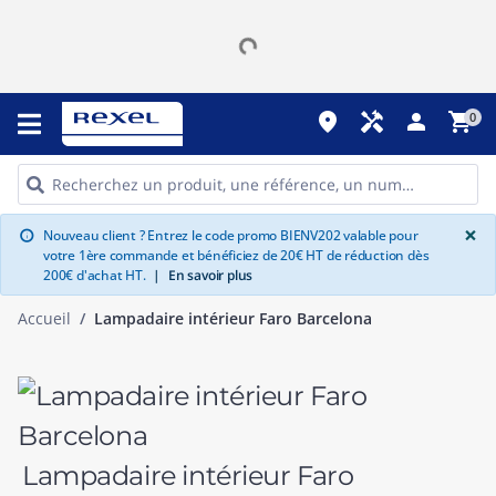
place
handyman
person
shopping_cart
0
G
×
Nouveau client ? Entrez le code promo BIENV202 valable pour
info
votre 1ère commande et bénéficiez de 20€ HT de réduction dès
200€ d'achat HT.
|
En savoir plus
Accueil
Lampadaire intérieur Faro Barcelona
Lampadaire intérieur Faro