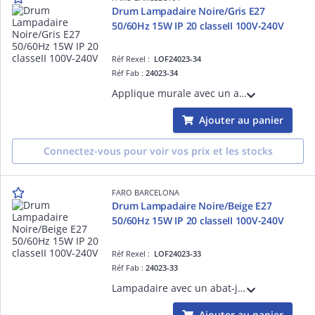
Drum Lampadaire Noire/Gris E27
50/60Hz 15W IP 20 classeII 100V-240V
Réf Rexel :
LOF24023-34
Réf Fab :
24023-34
Applique murale avec un abat-jour en textile Noir structure en Acier couleur Noir mat Noir E27 source non incluse 50/60Hz 15W IP 20 classe II100V-240V hauteur: 320mm longueur: 215mmprofondeur: 260mm
Ajouter au panier
Connectez-vous pour voir vos prix et les stocks
FARO BARCELONA
Drum Lampadaire Noire/Beige E27
50/60Hz 15W IP 20 classeII 100V-240V
Réf Rexel :
LOF24023-33
Réf Fab :
24023-33
Lampadaire avec un abat-jour en textile Gris diffuseur en PC opal structure en Acier couleur Noir mat Gris diam.320mm E27 source non incluse 50/60Hz 15WIP 20 classe II 100V-240Vhauteur: 1200mm longueur:320mm profondeur:320mm
Ajouter au panier