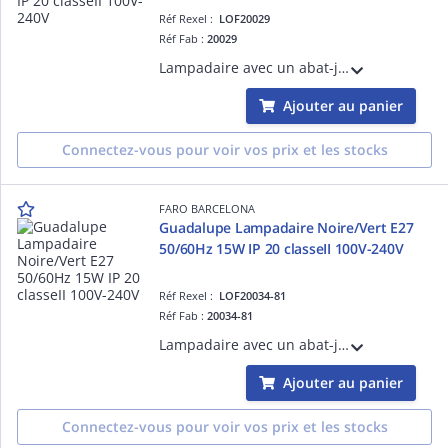
Réf Rexel :
LOF20029
Réf Fab :
20029
Lampadaire avec un abat-jour en textile Blanc structure en Acier couleur Blanc mat Blanc E27 source non incluse 50/60Hz 15W IP 20 classe II 100V-240Vhauteur: 1510mm longueur: 450mm profondeur:450mm
Ajouter au panier
Connectez-vous pour voir vos prix et les stocks
FARO BARCELONA
Guadalupe Lampadaire Noire/Vert E27
50/60Hz 15W IP 20 classeII 100V-240V
Réf Rexel :
LOF20034-81
Réf Fab :
20034-81
Lampadaire avec un abat-jour en acier Beige structure en Acier couleur Noir mat Beige E27 source non incluse 50/60Hz 15W IP 20 classe II 100V-240Vhauteur: 1500mm longueur: 250mm profondeur:225mm
Ajouter au panier
Connectez-vous pour voir vos prix et les stocks