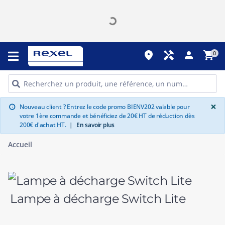
place
handyman
person
shopping_cart
0
G
×
Nouveau client ? Entrez le code promo BIENV202 valable pour
info
votre 1ère commande et bénéficiez de 20€ HT de réduction dès
200€ d'achat HT.
|
En savoir plus
Accueil
Lampe à décharge Switch Lite