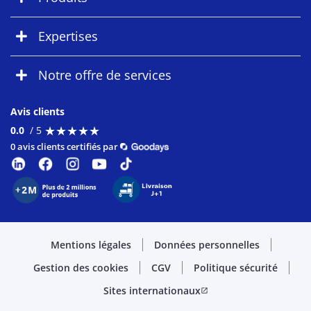
Expertises
Notre offre de services
Avis clients
★
★
★
★
★
★
★
★
★
★
0.0
/ 5
0 avis clients certifiés par
Mentions légales
Données personnelles
Gestion des cookies
CGV
Politique sécurité
Sites internationaux
open_in_new