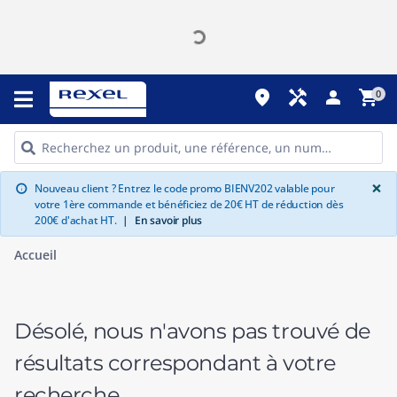
place
handyman
person
shopping_cart
0
G
×
Nouveau client ? Entrez le code promo BIENV202 valable pour
info
votre 1ère commande et bénéficiez de 20€ HT de réduction dès
200€ d'achat HT.
|
En savoir plus
Accueil
Désolé, nous n'avons pas trouvé de
résultats correspondant à votre
recherche