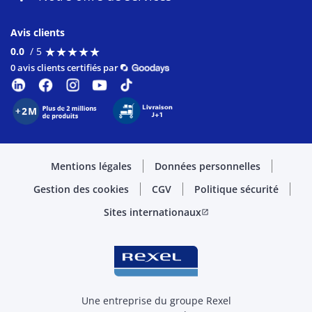
Avis clients
★
★
★
★
★
★
★
★
★
★
0.0
/ 5
0 avis clients certifiés par
Mentions légales
Données personnelles
Gestion des cookies
CGV
Politique sécurité
Sites internationaux
open_in_new
Une entreprise du groupe Rexel