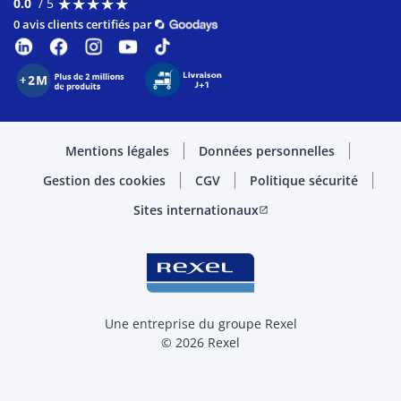
★
★
★
★
★
★
★
★
★
★
0.0
/ 5
0 avis clients certifiés par
Mentions légales
Données personnelles
Gestion des cookies
CGV
Politique sécurité
Sites internationaux
open_in_new
Une entreprise du groupe Rexel
© 2026 Rexel