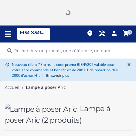
place
handyman
person
shopping_cart
0
G
×
Nouveau client ? Entrez le code promo BIENV202 valable pour
info
votre 1ère commande et bénéficiez de 20€ HT de réduction dès
200€ d'achat HT.
|
En savoir plus
Accueil
Lampe à poser Aric
Lampe à
poser Aric
(2 produits)