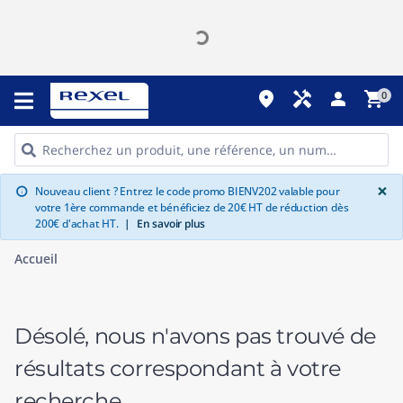
place
handyman
person
shopping_cart
0
G
×
Nouveau client ? Entrez le code promo BIENV202 valable pour
info
votre 1ère commande et bénéficiez de 20€ HT de réduction dès
200€ d'achat HT.
|
En savoir plus
Accueil
Désolé, nous n'avons pas trouvé de
résultats correspondant à votre
recherche