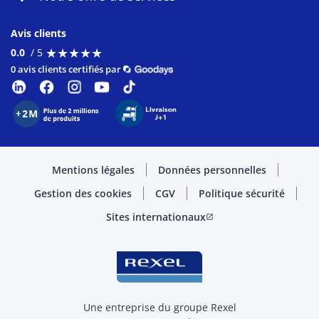
Avis clients
★
★
★
★
★
★
★
★
★
★
0.0
/ 5
0 avis clients certifiés par
Mentions légales
Données personnelles
Gestion des cookies
CGV
Politique sécurité
Sites internationaux
open_in_new
Une entreprise du groupe Rexel