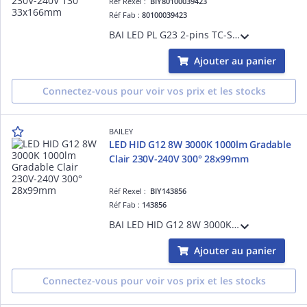
Réf Rexel :
BIY80100039423
Réf Fab :
80100039423
BAI LED PL G23 2-pins TC-S 4.5W (9W) 3000K Dépolie 420lm 230V-240V 130° 33x166mm Lampe LED Alt PLS Dulux S
Ajouter au panier
Connectez-vous pour voir vos prix et les stocks
BAILEY
LED HID G12 8W 3000K 1000lm Gradable
Clair 230V-240V 300° 28x99mm
Réf Rexel :
BIY143856
Réf Fab :
143856
BAI LED HID G12 8W 3000K 1000lm Gradable Clair 230V-240V 300° 28x99mm Alt. 20W CMH-T CDM-T Lampe LED
Ajouter au panier
Connectez-vous pour voir vos prix et les stocks