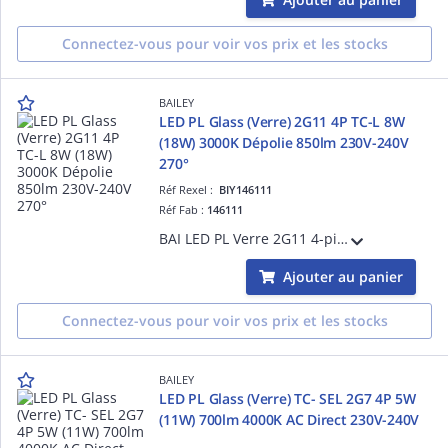
Connectez-vous pour voir vos prix et les stocks
BAILEY
LED PL Glass (Verre) 2G11 4P TC-L 8W
(18W) 3000K Dépolie 850lm 230V-240V
270°
Réf Rexel :
BIY146111
Réf Fab :
146111
BAI LED PL Verre 2G11 4-pins TC-L 8W (18W) 3000K Dépolie 850lm 230V-240V 270° 44x229mm Temp. -20°C +45°C - Alternative PLS Dulux S/E - Shunter ballast existant et brancher directement sur secteur 230V AC
Ajouter au panier
Connectez-vous pour voir vos prix et les stocks
BAILEY
LED PL Glass (Verre) TC- SEL 2G7 4P 5W
(11W) 700lm 4000K AC Direct 230V-240V