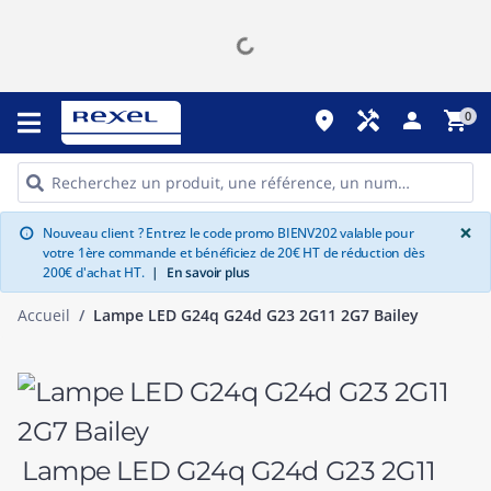
place
handyman
person
shopping_cart
0
G
×
Nouveau client ? Entrez le code promo BIENV202 valable pour
info
votre 1ère commande et bénéficiez de 20€ HT de réduction dès
200€ d'achat HT.
|
En savoir plus
Accueil
Lampe LED G24q G24d G23 2G11 2G7 Bailey
Lampe LED G24q G24d G23 2G11