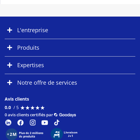
L'entreprise
Produits
Expertises
Notre offre de services
Avis clients
★
★
★
★
★
★
★
★
★
★
0.0
/ 5
0 avis clients certifiés par