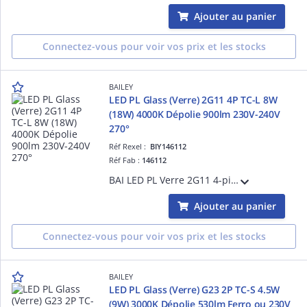
Ajouter au panier
Connectez-vous pour voir vos prix et les stocks
BAILEY
LED PL Glass (Verre) 2G11 4P TC-L 8W
(18W) 4000K Dépolie 900lm 230V-240V
270°
Réf Rexel :
BIY146112
Réf Fab :
146112
BAI LED PL Verre 2G11 4-pins TC-L 8W (18W) 4000K Dépolie 900lm 230V-240V 270° 44x229mm Temp. -20°C +45°C - Alternative PLS Dulux S/E - Shunter ballast existant et brancher directement sur secteur 230V AC
Ajouter au panier
Connectez-vous pour voir vos prix et les stocks
BAILEY
LED PL Glass (Verre) G23 2P TC-S 4.5W
(9W) 3000K Dépolie 530lm Ferro ou 230V