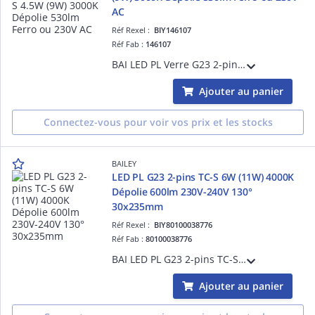
AC
Réf Rexel :
BIY146107
Réf Fab :
146107
BAI LED PL Verre G23 2-pins TC-S 4.5W (9W) 3000K Dépolie 530lm 230V-240V 270° 32x159mm Temp. -20°C +40°C - Alternative PLS Dulux S - Branchement sur ballast ferromagnétique existant ou direct secteur 230V AC
Ajouter au panier
Connectez-vous pour voir vos prix et les stocks
BAILEY
LED PL G23 2-pins TC-S 6W (11W) 4000K
Dépolie 600lm 230V-240V 130°
30x235mm
Réf Rexel :
BIY80100038776
Réf Fab :
80100038776
BAI LED PL G23 2-pins TC-S 6W (11W) 4000K Dépolie 600lm 230V-240V 130° 30x235mm Lampe LED Alt PLS Dulux S
Ajouter au panier