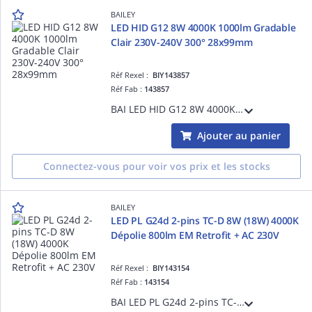
BAILEY
LED HID G12 8W 4000K 1000lm Gradable
Clair 230V-240V 300° 28x99mm
Réf Rexel :
BIY143857
Réf Fab :
143857
BAI LED HID G12 8W 4000K 1000lm Gradable Clair 230V-240V 300° 28x99mm Alt. 20W CMH-T CDM-T Lampe LED
Ajouter au panier
Connectez-vous pour voir vos prix et les stocks
BAILEY
LED PL G24d 2-pins TC-D 8W (18W) 4000K
Dépolie 800lm EM Retrofit + AC 230V
Réf Rexel :
BIY143154
Réf Fab :
143154
BAI LED PL G24d 2-pins TC-D 8W (18W) 4000K Dépolie 800lm - Branchement sur ballast ferromagnétique existant ou direct secteur AC 230V-240V 130° 36x146mm Culot rotatif - Alternative PL-C Dulux D