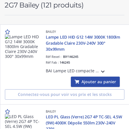
2G7 Bailey
(121 produits)
BAILEY
Lampe LED HID G12 14W 3000K 1800lm
Gradable Claire 230V-240V 300°
30x99mm
Réf Rexel :
BIY146245
Réf Fab :
146245
BAI Lampe LED compacte HID culot G12 14W 3000K 1800lm Gradable Claire 230V-240V 300° 30x99mm - Equivalente / Remplacement 35W CMH-T CDM-T - Eclairage magasin / mobilier / vitrine - Retirer le diffuseur et réflecteur du luminaire existant.
Ajouter au panier
Connectez-vous pour voir vos prix et les stocks
BAILEY
LED PL Glass (Verre) 2G7 4P TC-SEL 4.5W
(9W) 4000K Dépolie 550lm 230V-240V
270°