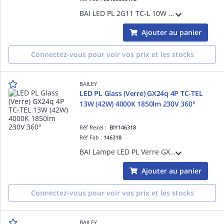
BAI LED PL 2G11 TC-L 10W (24W) 3000K Dépolie 950lm 230V-240V 160° 39x327mm Lampe LED Alt PLL Dulux L
Ajouter au panier
Connectez-vous pour voir vos prix et les stocks
BAILEY
LED PL Glass (Verre) GX24q 4P TC-TEL
13W (42W) 4000K 1850lm 230V 360°
Réf Rexel :
BIY146318
Réf Fab :
146318
BAI Lampe LED PL Verre GX24q 4-pins TC-TEL 13W (42W) 4000K Dépolie 1850lm 230V-240V 360° 49x165mm (taille aussi compacte que les anciennes fluocompactes) Temp. -20°C +45°C - Alternative aux lampes fluocompactes PLT Dulux T/E
Ajouter au panier
Connectez-vous pour voir vos prix et les stocks
BAILEY