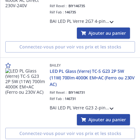
Réf Rexel :
BIY146735
Réf Fab :
146735
BAI LED PL Verre 2G7 4-pins TC-SEL 5W (11W) 4000K Dépolie 700lm 230V-240V 270° 37x205mm (aussi compactes que les anciennes fluos) Temp. -20°C +45°C - Alternative PLS Dulux S/E - Shunter ballast existant et brancher sur secteur 230V AC
Ajouter au panier
Connectez-vous pour voir vos prix et les stocks
BAILEY
LED PL Glass (Verre) TC-S G23 2P 5W
(11W) 700lm 4000K EM+AC (Ferro ou 230V
AC)
Réf Rexel :
BIY146731
Réf Fab :
146731
BAI LED PL Verre G23 2-pins TC-S 5W (11W) 4000K Dépolie 700lm 230V-240V 270° 32x218mm (aussi compactes que les anciennes fluos) Temp. -20°C +45°C - Alternative PLS Dulux S - Branchement sur ballast ferromagnétique existant ou direct 230V AC
Ajouter au panier
Connectez-vous pour voir vos prix et les stocks