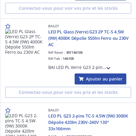
Connectez-vous pour voir vos prix et les stocks
BAILEY
LED PL Glass (Verre) G23 2P TC-S 4.5W
(9W) 4000K Dépolie 550lm Ferro ou 230V
AC
Réf Rexel :
BIY146108
Réf Fab :
146108
BAI LED PL Verre G23 2-pins TC-S 4.5W (9W) 4000K Dépolie 550lm 230V-240V 270° 32x159mm Temp. -20°C +40°C - Alternative PLS Dulux S - Branchement sur ballast ferromagnétique existant ou direct secteur 230V AC
Ajouter au panier
Connectez-vous pour voir vos prix et les stocks
BAILEY
LED PL G23 2-pins TC-S 4.5W (9W) 3000K
Dépolie 420lm 230V-240V 130°
33x166mm