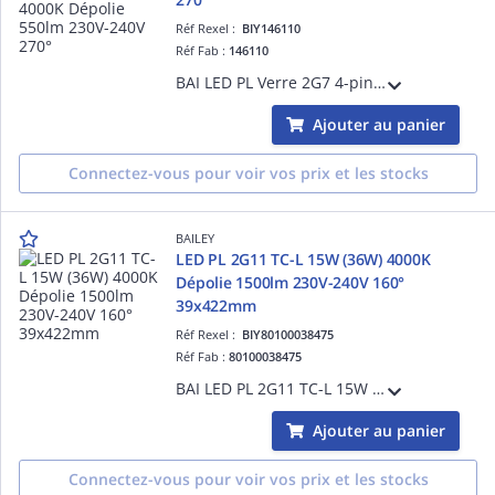
Réf Rexel :
BIY146110
Réf Fab :
146110
BAI LED PL Verre 2G7 4-pins TC-SEL 4.5W (9W) 4000K Dépolie 550lm 230V-240V 270° 37x145mm Temp. -20°C +40°C - Alternative PLS Dulux S/E - Shunter ballast existant et brancher directement sur secteur 230V AC
Ajouter au panier
Connectez-vous pour voir vos prix et les stocks
BAILEY
LED PL 2G11 TC-L 15W (36W) 4000K
Dépolie 1500lm 230V-240V 160°
39x422mm
Réf Rexel :
BIY80100038475
Réf Fab :
80100038475
BAI LED PL 2G11 TC-L 15W (36W) 4000K Dépolie 1500lm 230V-240V 160° 39x422mm Lampe LED Alt PLL Dulux L
Ajouter au panier
Connectez-vous pour voir vos prix et les stocks