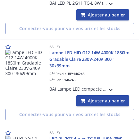
BAI LED PL 2G11 TC-L 8W (18W) 4000K Dépolie 800lm 230V-240V 160° 39x232mm Lampe LED Alt PLL Dulux L
Ajouter au panier
Connectez-vous pour voir vos prix et les stocks
BAILEY
Lampe LED HID G12 14W 4000K 1850lm
Gradable Claire 230V-240V 300°
30x99mm
Réf Rexel :
BIY146246
Réf Fab :
146246
BAI Lampe LED compacte HID culot G12 14W 4000K 1850lm Gradable Claire 230V-240V 300° 30x99mm - Equivalente / Remplacement 35W CMH-T CDM-T - Eclairage magasin / mobilier / vitrine - Retirer le diffuseur et réflecteur du luminaire existant.
Ajouter au panier
Connectez-vous pour voir vos prix et les stocks
BAILEY
LED PL 2G7 4-pins TC-SEL 4.5W (9W)