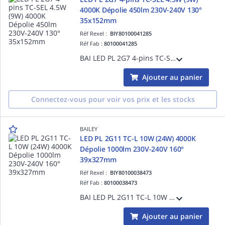
4000K Dépolie 450lm 230V-240V 130°
35x152mm
Réf Rexel :
BIY80100041285
Réf Fab :
80100041285
BAI LED PL 2G7 4-pins TC-SEL 4.5W (9W) 4000K Dépolie 450lm 230V-240V 130° 35x152mm Lampe LED Alt PLS Dulux S/E
Ajouter au panier
Connectez-vous pour voir vos prix et les stocks
BAILEY
LED PL 2G11 TC-L 10W (24W) 4000K
Dépolie 1000lm 230V-240V 160°
39x327mm
Réf Rexel :
BIY80100038473
Réf Fab :
80100038473
BAI LED PL 2G11 TC-L 10W (24W) 4000K Dépolie 1000lm 230V-240V 160° 39x327mm Lampe LED Alt PLL Dulux L
Ajouter au panier