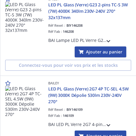
LED PL Glass (Verre) G23 2-pins TC-S 3W
(7W) 4000K 340lm 230V-240V 270°
32x137mm
Réf Rexel :
BIY146208
Réf Fab :
146208
BAI Lampe LED PL Verre G23 2-pins TC-S 3W (7W) 4000K Dépolie 340lm 230V-240V 270° 32x137mm Temp. -20°C +40°C - Alternative aux lampes fluocompactes PLS Dulux S - Branchement sur ballast ferromagnétique existant ou bien en direct 230V
Ajouter au panier
Connectez-vous pour voir vos prix et les stocks
BAILEY
LED PL Glass (Verre) 2G7 4P TC-SEL 4.5W
(9W) 3000K Dépolie 530lm 230V-240V
270°
Réf Rexel :
BIY146109
Réf Fab :
146109
BAI LED PL Verre 2G7 4-pins TC-SEL 4.5W (9W) 3000K Dépolie 530lm 230V-240V 270° 37x145mm Temp. -20°C +40°C - Alternative PLS Dulux S/E - Shunter ballast existant et brancher directement sur secteur 230V AC
Ajouter au panier