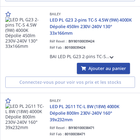
BAILEY
LED PL G23 2-pins TC-S 4.5W (9W) 4000K
Dépolie 450lm 230V-240V 130°
33x166mm
Réf Rexel :
BIY80100039424
Réf Fab :
80100039424
BAI LED PL G23 2-pins TC-S 4.5W (9W) 4000K Dépolie 450lm 230V-240V 130° 33x166mm Lampe LED Alt PLS Dulux S
Ajouter au panier
Connectez-vous pour voir vos prix et les stocks
BAILEY
LED PL 2G11 TC-L 8W (18W) 4000K
Dépolie 800lm 230V-240V 160°
39x232mm
Réf Rexel :
BIY80100038471
Réf Fab :
80100038471