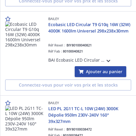
Connectez-vous pour voir vos prix et les stocks
BAILEY
Ecobasic LED Circular T9 G10q 16W (32W)
4000K 1600lm Universel 298x238x30mm
Réf Rexel :
BIY80100040821
Réf Fab :
80100040821
BAI Ecobasic LED Circular T9 G10q 16W (32W) 4000K 1600lm - Branchement sur ballast ferromagnétique existant ou direct secteur AC 298x238x30mm 230V-240V 120° Alt T32R TLE Circline
Ajouter au panier
Connectez-vous pour voir vos prix et les stocks
BAILEY
LED PL 2G11 TC-L 10W (24W) 3000K
Dépolie 950lm 230V-240V 160°
39x327mm
Réf Rexel :
BIY80100038472
Réf Fab :
80100038472