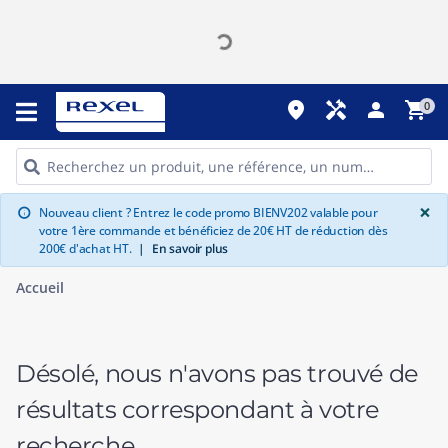
place
handyman
person
shopping_cart
0
G
×
Nouveau client ? Entrez le code promo BIENV202 valable pour
info
votre 1ère commande et bénéficiez de 20€ HT de réduction dès
200€ d'achat HT.
|
En savoir plus
Accueil
Désolé, nous n'avons pas trouvé de
résultats correspondant à votre
recherche