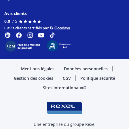
Avis clients
★
★
★
★
★
★
★
★
★
★
0.0
/ 5
0 avis clients certifiés par
Mentions légales
Données personnelles
Gestion des cookies
CGV
Politique sécurité
Sites internationaux
open_in_new
Une entreprise du groupe Rexel