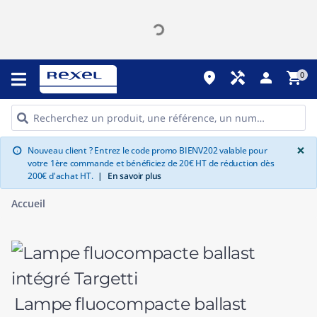
place
handyman
person
shopping_cart
0
G
×
Nouveau client ? Entrez le code promo BIENV202 valable pour
info
votre 1ère commande et bénéficiez de 20€ HT de réduction dès
200€ d'achat HT.
|
En savoir plus
Accueil
Lampe fluocompacte ballast