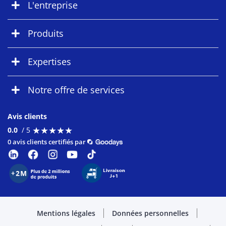
L'entreprise
Produits
Expertises
Notre offre de services
Avis clients
★
★
★
★
★
★
★
★
★
★
0.0
/ 5
0 avis clients certifiés par
Mentions légales
Données personnelles