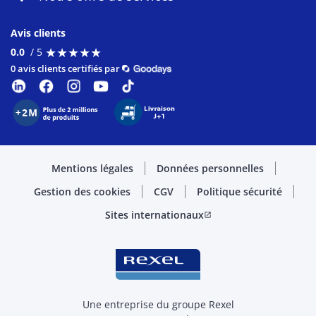
Avis clients
★
★
★
★
★
★
★
★
★
★
0.0
/ 5
0 avis clients certifiés par
Mentions légales
Données personnelles
Gestion des cookies
CGV
Politique sécurité
Sites internationaux
open_in_new
Une entreprise du groupe Rexel