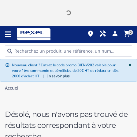
place
handyman
person
shopping_cart
0
G
×
Nouveau client ? Entrez le code promo BIENV202 valable pour
info
votre 1ère commande et bénéficiez de 20€ HT de réduction dès
200€ d'achat HT.
|
En savoir plus
Accueil
Désolé, nous n'avons pas trouvé de
résultats correspondant à votre
recherche