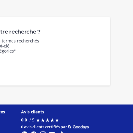
re recherche ?
es termes recherchés
t-clé
égories"
ces
Avis clients
★
★
★
★
★
★
★
★
★
★
0.0
/ 5
0 avis clients certifiés par