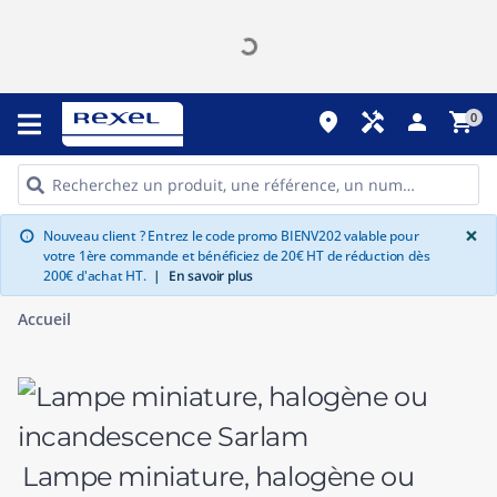
place
handyman
person
shopping_cart
0
G
×
Nouveau client ? Entrez le code promo BIENV202 valable pour
info
votre 1ère commande et bénéficiez de 20€ HT de réduction dès
200€ d'achat HT.
|
En savoir plus
Accueil
Lampe miniature, halogène ou