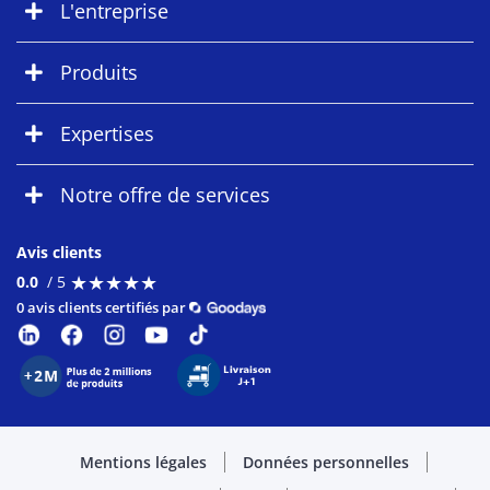
L'entreprise
Produits
Expertises
Notre offre de services
Avis clients
★
★
★
★
★
★
★
★
★
★
0.0
/ 5
0 avis clients certifiés par
Mentions légales
Données personnelles