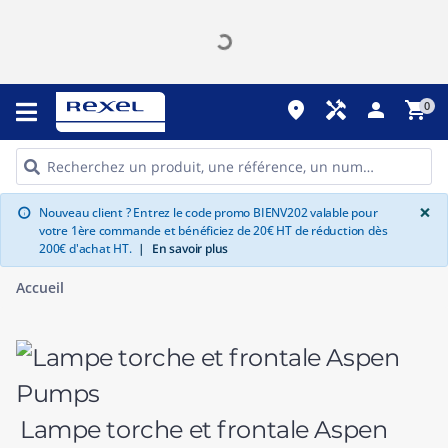
place
handyman
person
shopping_cart
0
G
×
Nouveau client ? Entrez le code promo BIENV202 valable pour
info
votre 1ère commande et bénéficiez de 20€ HT de réduction dès
200€ d'achat HT.
|
En savoir plus
Accueil
Lampe torche et frontale Aspen