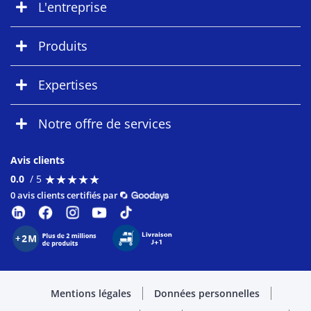
L'entreprise
Produits
Expertises
Notre offre de services
Avis clients
★
★
★
★
★
★
★
★
★
★
0.0
/ 5
0 avis clients certifiés par
Mentions légales
Données personnelles