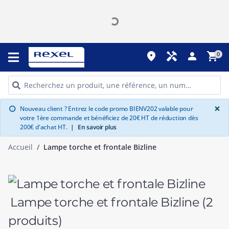
place
handyman
person
shopping_cart
0
G
×
Nouveau client ? Entrez le code promo BIENV202 valable pour
info
votre 1ère commande et bénéficiez de 20€ HT de réduction dès
200€ d'achat HT.
|
En savoir plus
Accueil
Lampe torche et frontale Bizline
Lampe torche et frontale Bizline
(2
produits)