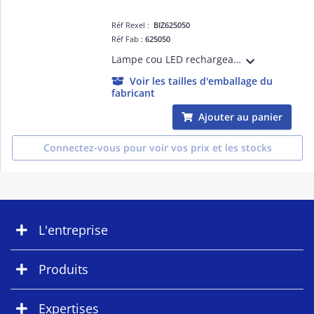
Réf Rexel :
BIZ625050
Réf Fab :
625050
Lampe cou LED rechargeable. Son faisceau lumineux est deux fois plus large qu'une lampe frontale. L'ultra orientabilité des têtes permet une inspection chirurgicale. Peut être porté autour du cou ou bien fixé sur une surface magnétique.
Voir les tailles d'emballage du
fabricant
Ajouter au panier
Connectez-vous pour voir vos prix et les stocks
L'entreprise
Produits
Expertises