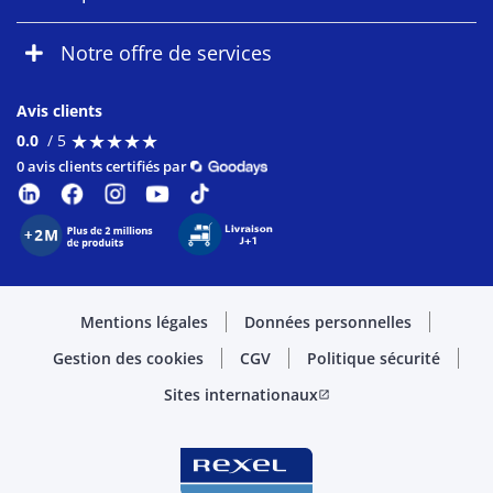
Notre offre de services
Avis clients
★
★
★
★
★
★
★
★
★
★
0.0
/ 5
0 avis clients certifiés par
Mentions légales
Données personnelles
Gestion des cookies
CGV
Politique sécurité
Sites internationaux
open_in_new